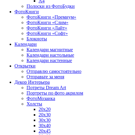
A4
Полоски из ФотоБудки
ФотоКниги
ФотоКниги «Премиум»
ФотоКниги «Слим»
ФотоКниги «Лайт»
ФотоКниги «Софт»
Блокноты
Календари
Календари магнитные
Календари настольные
Календари настенные
Открытки
Отправлю самостоятельно
Отправьте за меня
Декор Интерьера
Потреты Dream Art
Портреты по фото акрилом
ФотоМозаика
Холсты
20х20
20х30
30х30
30х40
20х45