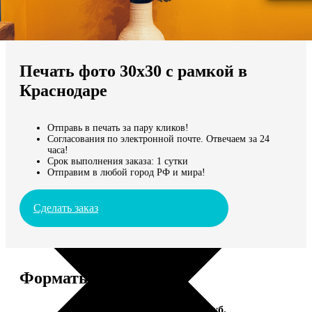
Не нашли Ваш город?
Мы доставляем по всему миру
Печать фото 30х30 с рамкой в
Продолжить без города
Краснодаре
Отправь в печать за пару кликов!
Согласования по электронной почте. Отвечаем за 24
часа!
Срок выполнения заказа: 1 сутки
Отправим в любой город РФ и мира!
Сделать заказ
Форматы и цены
Услуга
Цена, руб.