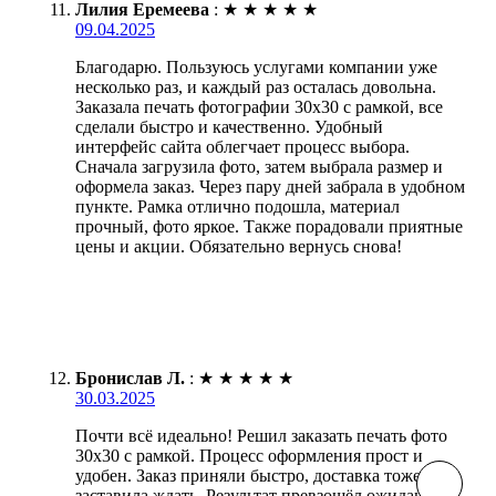
Лилия Еремеева
:
★
★
★
★
★
09.04.2025
Благодарю. Пользуюсь услугами компании уже
несколько раз, и каждый раз осталась довольна.
Заказала печать фотографии 30х30 с рамкой, все
сделали быстро и качественно. Удобный
интерфейс сайта облегчает процесс выбора.
Сначала загрузила фото, затем выбрала размер и
оформела заказ. Через пару дней забрала в удобном
пункте. Рамка отлично подошла, материал
прочный, фото яркое. Также порадовали приятные
цены и акции. Обязательно вернусь снова!
Бронислав Л.
:
★
★
★
★
★
30.03.2025
Почти всё идеально! Решил заказать печать фото
30х30 с рамкой. Процесс оформления прост и
удобен. Заказ приняли быстро, доставка тоже не
заставила ждать. Результат превзошёл ожидания —