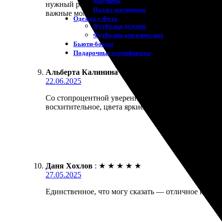
Магниты
нужный размер. Качество отпечатков поразило, цве
Пазлы магнитные
важные моменты. Настоящие профессионалы своег
Одежда с Фото
Футболки детские
Футболки для взрослых
Бьюти-боксы
Подарочные сертификаты
Альберта Калинина
:
★
★
★
★
★
22.06.2025
Со стопроцентной уверенностью могу сказать, что 
восхитительное, цвета яркие и насыщенные. Доста
Даня Хохлов
:
★
★
★
★
★
27.05.2025
Единственное, что могу сказать — отличное качест