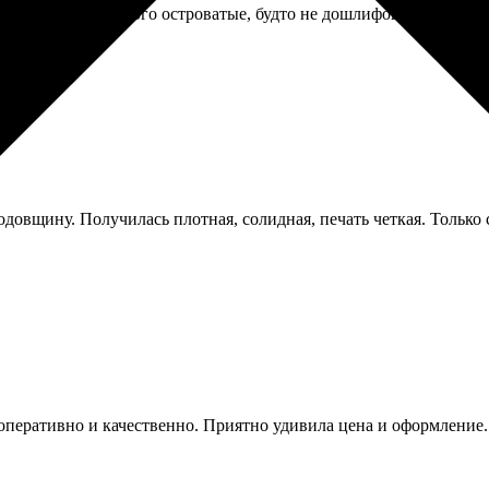
 пары штук немного островатые, будто не дошлифовали. Детям в
довщину. Получилась плотная, солидная, печать четкая. Только с
 оперативно и качественно. Приятно удивила цена и оформление.