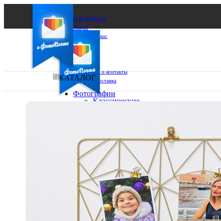
О ФотоПочте
Акции
Сделаем за вас
Бизнесу
FAQ
Франшиза
Поддержка и контакты
КАТАЛОГ
Оплата и доставка
Фотографии
Классические
фото
Ваш город:
10х10
10х15
Ваш регион доставки
13х18
15х15
Выберите из списка:
15х20
20х20
20х30
30х30
30х40
А4
Фото
в