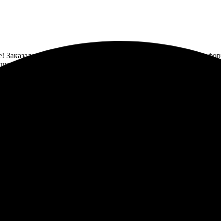
 Заказала печать фото 10х15 и осталась довольна. Процесс офор
ишла в срок, фото вышли отличного качества. Печать яркая, цве
ки. Фото распечатали всего за несколько часов. Качество на выс
платила. Теперь все друзья восхищаются результатом! Удобно, что
 заказ большого объема. В целом, отличный сервис!