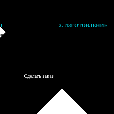
ЕТ
3. ИЗГОТОВЛЕНИЕ
подготовки заказа к печати
Оплатите заказ банковской кар
алисты могут связаться с Вами
оплаты получите подтверждение
му телефону или email для
описанием заказа. Когда отпра
я деталей.
вы получите письмо с трек-но
отслеживания.
Сделать заказ