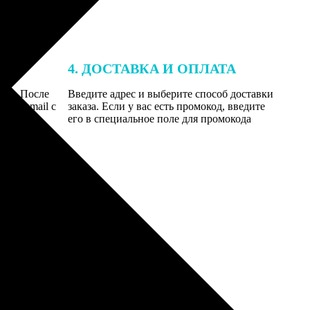
4. ДОСТАВКА И ОПЛАТА
той. После
Введите адрес и выберите способ доставки
 на email с
заказа. Если у вас есть промокод, введите
вим заказ
его в специальное поле для промокода
мером для