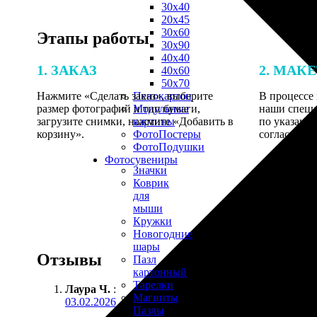
30х40
20х45
30х60
Этапы работы
30х90
40х40
1. ЗАКАЗ
2. МАК
40х60
50х70
Нажмите «Сделать заказ», выберите
В процессе 
Пенокартон
размер фотографий и тип бумаги,
наши специ
Модульные
загрузите снимки, нажмите «Добавить в
по указанно
картины
корзину».
согласовани
ФотоПостеры
ФотоПодушки
Фотоcувениры
Значки
Коврик
для
мыши
Кружки
Новогодние
шары
Отзывы
Пазл
картонный
Тарелки
Лаура Ч.
:
Магниты
03.02.2026
Пазлы