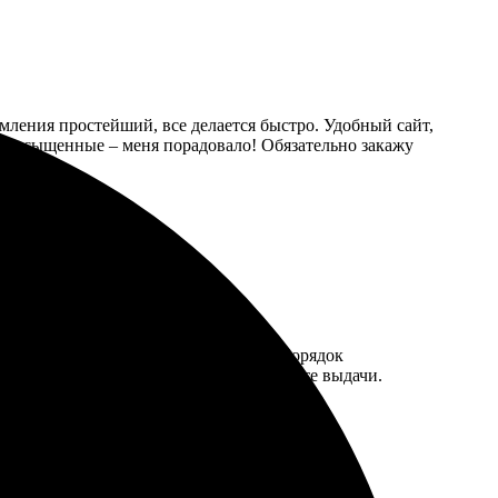
мления простейший, все делается быстро. Удобный сайт,
та насыщенные – меня порадовало! Обязательно закажу
шем уровне, все детали четко видны. Порядок
 есть возможность забрать заказ в пункте выдачи.