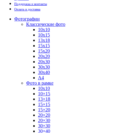
Поддержка и контакты
Оплата и доставка
Фотографии
Классические фото
10х10
10х15
13х18
15х15
15х20
20х20
20х30
30х30
30х40
А4
Фото в рамке
10х10
10×15
13×18
15×15
15×20
20×20
20×30
30×30
30×40