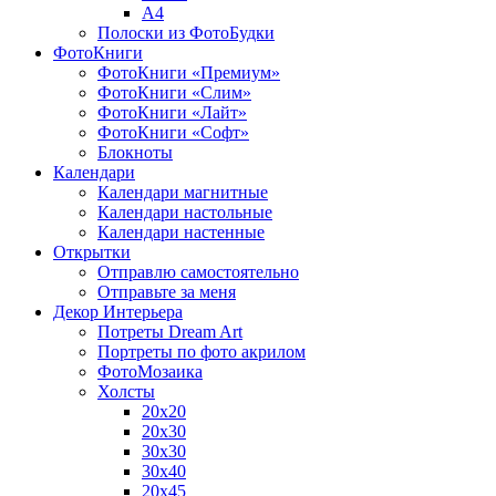
A4
Полоски из ФотоБудки
ФотоКниги
ФотоКниги «Премиум»
ФотоКниги «Слим»
ФотоКниги «Лайт»
ФотоКниги «Софт»
Блокноты
Календари
Календари магнитные
Календари настольные
Календари настенные
Открытки
Отправлю самостоятельно
Отправьте за меня
Декор Интерьера
Потреты Dream Art
Портреты по фото акрилом
ФотоМозаика
Холсты
20х20
20х30
30х30
30х40
20х45