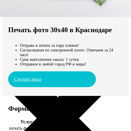
Не нашли Ваш город?
Мы доставляем по всему миру
Печать фото 30х40 в Краснодаре
Продолжить без города
Отправь в печать за пару кликов!
Согласования по электронной почте. Отвечаем за 24
часа!
Срок выполнения заказа: 1 сутки
Отправим в любой город РФ и мира!
Сделать заказ
Форматы и цены
Услуга
Цена, руб.
печать фото 30х40
199