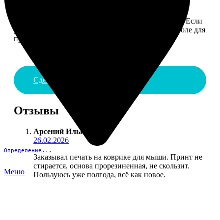
4. ДОСТАВКА И ОПЛАТА
Введите адрес и выберите способ доставки заказа. Если
у вас есть промокод, введите его в специальное поле для
промокода.
Сделать заказ
Отзывы
Арсений Ильин
:
26.02.2026
Определение...
Заказывал печать на коврике для мыши. Принт не
стирается, основа прорезиненная, не скользит.
Меню
Пользуюсь уже полгода, всё как новое.