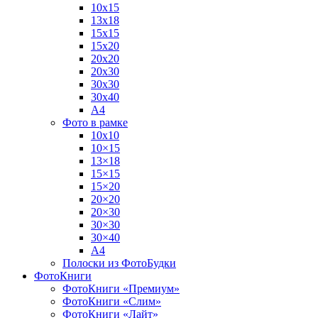
10х15
13х18
15х15
15х20
20х20
20х30
30х30
30х40
А4
Фото в рамке
10х10
10×15
13×18
15×15
15×20
20×20
20×30
30×30
30×40
A4
Полоски из ФотоБудки
ФотоКниги
ФотоКниги «Премиум»
ФотоКниги «Слим»
ФотоКниги «Лайт»