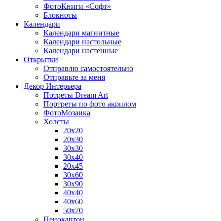
ФотоКниги «Софт»
Блокноты
Календари
Календари магнитные
Календари настольные
Календари настенные
Открытки
Отправлю самостоятельно
Отправьте за меня
Декор Интерьера
Потреты Dream Art
Портреты по фото акрилом
ФотоМозаика
Холсты
20х20
20х30
30х30
30х40
20х45
30х60
30х90
40х40
40х60
50х70
Пенокартон