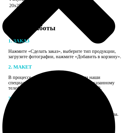
20х25
690
Этапы работы
1. ЗАКАЗ
Нажмите «Сделать заказ», выберите тип продукции,
загрузите фотографии, нажмите «Добавить в корзину».
2. МАКЕТ
В процессе подготовки заказа к печати наши
специалисты могут связаться с Вами по указанному
телефону или email для согласования деталей.
3. ИЗГОТОВЛЕНИЕ
Оплатите заказ банковской картой. После оплаты
получите подтверждение на email с описанием заказа.
Когда отправим заказ вы получите письмо с трек-
номером для отслеживания.