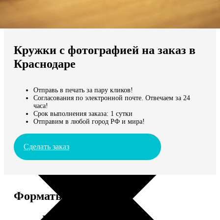
Не нашли Ваш город?
Мы доставляем по всему миру
Кружки с фотографией на заказ в
Продолжить без города
Краснодаре
Отправь в печать за пару кликов!
Согласования по электронной почте. Отвечаем за 24
часа!
Срок выполнения заказа: 1 сутки
Отправим в любой город РФ и мира!
Сделать заказ
Форматы и цены
Услуга
Цена, руб.