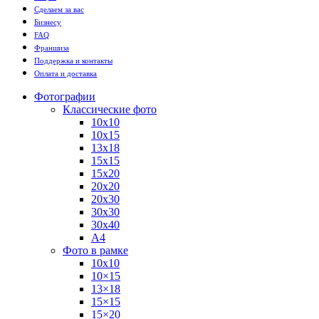
Сделаем за вас
Бизнесу
FAQ
Франшиза
Поддержка и контакты
Оплата и доставка
Фотографии
Классические фото
10х10
10х15
13х18
15х15
15х20
20х20
20х30
30х30
30х40
А4
Фото в рамке
10х10
10×15
13×18
15×15
15×20