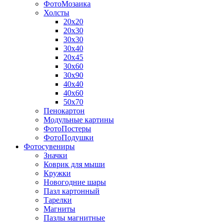
ФотоМозаика
Холсты
20х20
20х30
30х30
30х40
20х45
30х60
30х90
40х40
40х60
50х70
Пенокартон
Модульные картины
ФотоПостеры
ФотоПодушки
Фотоcувениры
Значки
Коврик для мыши
Кружки
Новогодние шары
Пазл картонный
Тарелки
Магниты
Пазлы магнитные