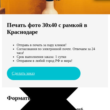
Не нашли Ваш город?
Мы доставляем по всему миру
Печать фото 30х40 с рамкой в
Продолжить без города
Краснодаре
Отправь в печать за пару кликов!
Согласования по электронной почте. Отвечаем за 24
часа!
Срок выполнения заказа: 1 сутки
Отправим в любой город РФ и мира!
Сделать заказ
Форматы и цены
Услуга
Цена, руб.