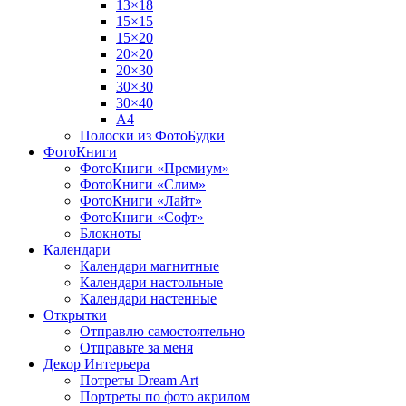
13×18
15×15
15×20
20×20
20×30
30×30
30×40
A4
Полоски из ФотоБудки
ФотоКниги
ФотоКниги «Премиум»
ФотоКниги «Слим»
ФотоКниги «Лайт»
ФотоКниги «Софт»
Блокноты
Календари
Календари магнитные
Календари настольные
Календари настенные
Открытки
Отправлю самостоятельно
Отправьте за меня
Декор Интерьера
Потреты Dream Art
Портреты по фото акрилом