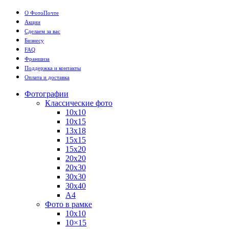
О ФотоПочте
Акции
Сделаем за вас
Бизнесу
FAQ
Франшиза
Поддержка и контакты
Оплата и доставка
Фотографии
Классические фото
10х10
10х15
13х18
15х15
15х20
20х20
20х30
30х30
30х40
А4
Фото в рамке
10х10
10×15