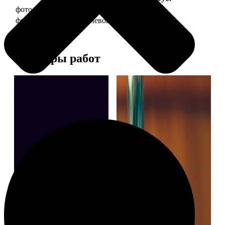
фото 30х40 в деревянной рамке
1490
фото 30х40 в алюминиевой рамке
2990
Примеры работ