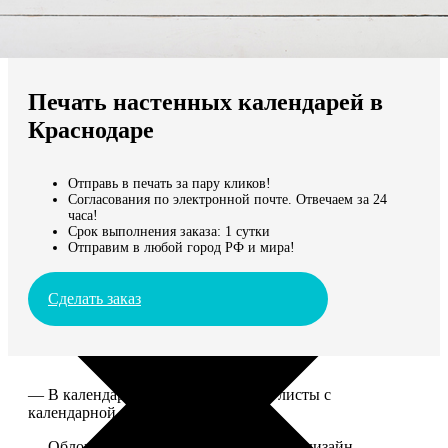
Не нашли Ваш город?
Мы доставляем по всему миру
Печать настенных календарей в
Продолжить без города
Краснодаре
Отправь в печать за пару кликов!
Согласования по электронной почте. Отвечаем за 24
часа!
Срок выполнения заказа: 1 сутки
Отправим в любой город РФ и мира!
Сделать заказ
— В календаре 13 листов: обложка+листы с
календарной сеткой.
— Обложка для календаря стандартная, дизайн