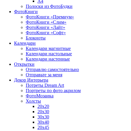
A4
Полоски из ФотоБудки
ФотоКниги
ФотоКниги «Премиум»
ФотоКниги «Слим»
ФотоКниги «Лайт»
ФотоКниги «Софт»
Блокноты
Календари
Календари магнитные
Календари настольные
Календари настенные
Открытки
Отправлю самостоятельно
Отправьте за меня
Декор Интерьера
Потреты Dream Art
Портреты по фото акрилом
ФотоМозаика
Холсты
20х20
20х30
30х30
30х40
20х45