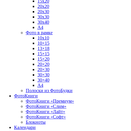
15х20
20х20
20х30
30х30
30х40
А4
Фото в рамке
10х10
10×15
13×18
15×15
15×20
20×20
20×30
30×30
30×40
A4
Полоски из ФотоБудки
ФотоКниги
ФотоКниги «Премиум»
ФотоКниги «Слим»
ФотоКниги «Лайт»
ФотоКниги «Софт»
Блокноты
Календари