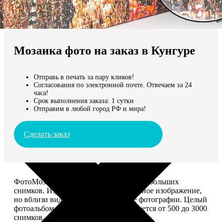
Не нашли Ваш город?
Мы доставляем по всему миру
Мозаика фото на заказ в Кунгуре
Продолжить без города
Отправь в печать за пару кликов!
Согласования по электронной почте. Отвечаем за 24
часа!
Срок выполнения заказа: 1 сутки
Отправим в любой город РФ и мира!
Сделать заказ
ФотоМозаика – это картина из сотен небольших
снимков. Издалека смотрится как единое изображение,
но вблизи видно, что это отдельные фотографии. Целый
фотоальбом в одной картине: помещается от 500 до 3000
снимков.