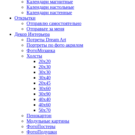
Календари магнитные
Календари настольные
Календари настенные
Открытки
Отправлю самостоятельно
Отправьте за меня
Декор Интерьера
Потреты Dream Art
Портреты по фото акрилом
ФотоМозаика
Холсты
20х20
20х30
30х30
30х40
20х45
30х60
30х90
40х40
40х60
50х70
Пенокартон
Модульные картины
ФотоПостеры
ФотоПодушки