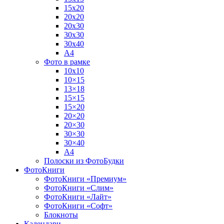
15х20
20х20
20х30
30х30
30х40
А4
Фото в рамке
10х10
10×15
13×18
15×15
15×20
20×20
20×30
30×30
30×40
A4
Полоски из ФотоБудки
ФотоКниги
ФотоКниги «Премиум»
ФотоКниги «Слим»
ФотоКниги «Лайт»
ФотоКниги «Софт»
Блокноты
Календари