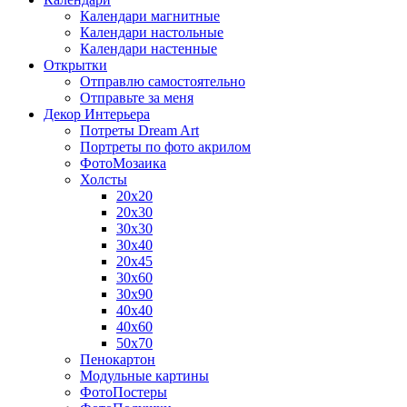
Календари магнитные
Календари настольные
Календари настенные
Открытки
Отправлю самостоятельно
Отправьте за меня
Декор Интерьера
Потреты Dream Art
Портреты по фото акрилом
ФотоМозаика
Холсты
20х20
20х30
30х30
30х40
20х45
30х60
30х90
40х40
40х60
50х70
Пенокартон
Модульные картины
ФотоПостеры