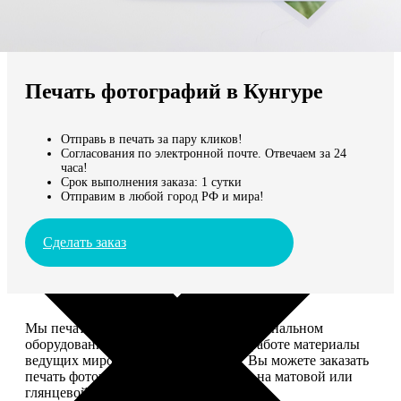
Не нашли Ваш город?
Мы доставляем по всему миру
Печать фотографий в Кунгуре
Продолжить без города
Отправь в печать за пару кликов!
Согласования по электронной почте. Отвечаем за 24
часа!
Срок выполнения заказа: 1 сутки
Отправим в любой город РФ и мира!
Сделать заказ
Мы печатаем фотографии на профессиональном
оборудовании Noritsu, используем в работе материалы
ведущих мировых производителей. Вы можете заказать
печать фотографий разных форматов на матовой или
глянцевой фотобумаге.