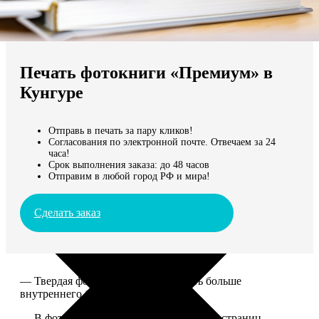
Не нашли Ваш город?
Мы доставляем по всему миру
Печать фотокниги «Премиум» в
Продолжить без города
Кунгуре
Отправь в печать за пару кликов!
Согласования по электронной почте. Отвечаем за 24
часа!
Срок выполнения заказа: до 48 часов
Отправим в любой город РФ и мира!
Сделать заказ
— Твердая фотообложка, размер чуть больше
внутреннего блока.
— В фотокниге может быть от 20 до 100 страниц.