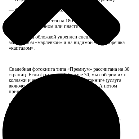
— Страницы плотные, толщина 1 мм.
— Книга раскрывается на 180 градусов, развороты
укреплены картоном или пластиком.
— Блок под обложкой укреплен специальным
материалом «марлевкой» и на видимой части корешка
«капталом».
Свадебная фотокнига типа «Премиум» рассчитана на 30
страниц. Если фотографий больше 30, мы соберем их в
коллажи и аккуратно разместим в фотокниге (услуга
включена, стоимость останется прежней). А потом
пришлем вам на согласование развороты.
Форматы и цены
Услуга
Цена, руб.
ФотоКнига "Премиум" 10x10
от 2490
ФотоКнига "Премиум" 10x15
от 2890