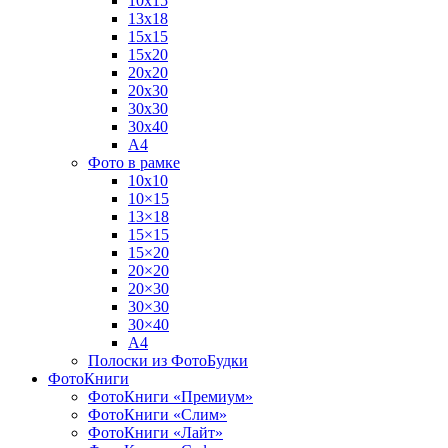
10х15
13х18
15х15
15х20
20х20
20х30
30х30
30х40
А4
Фото в рамке
10х10
10×15
13×18
15×15
15×20
20×20
20×30
30×30
30×40
A4
Полоски из ФотоБудки
ФотоКниги
ФотоКниги «Премиум»
ФотоКниги «Слим»
ФотоКниги «Лайт»