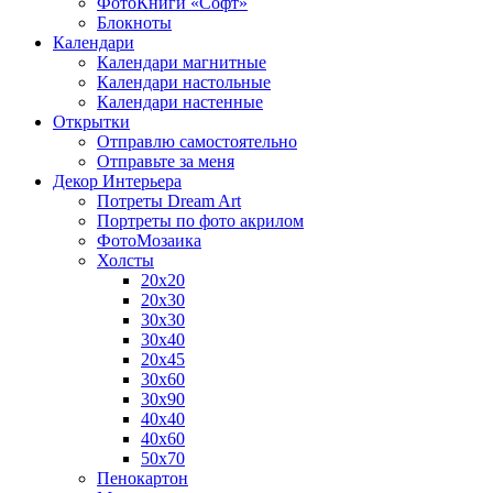
ФотоКниги «Софт»
Блокноты
Календари
Календари магнитные
Календари настольные
Календари настенные
Открытки
Отправлю самостоятельно
Отправьте за меня
Декор Интерьера
Потреты Dream Art
Портреты по фото акрилом
ФотоМозаика
Холсты
20х20
20х30
30х30
30х40
20х45
30х60
30х90
40х40
40х60
50х70
Пенокартон