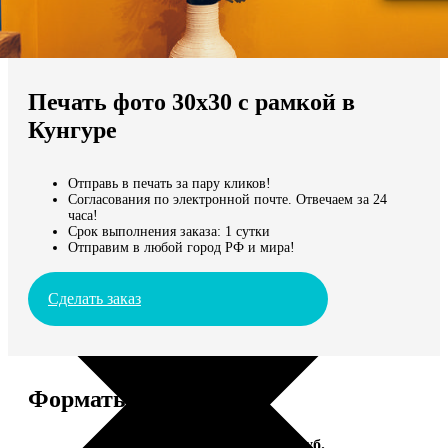
Не нашли Ваш город?
Мы доставляем по всему миру
Печать фото 30х30 с рамкой в
Продолжить без города
Кунгуре
Отправь в печать за пару кликов!
Согласования по электронной почте. Отвечаем за 24
часа!
Срок выполнения заказа: 1 сутки
Отправим в любой город РФ и мира!
Сделать заказ
Форматы и цены
Услуга
Цена, руб.