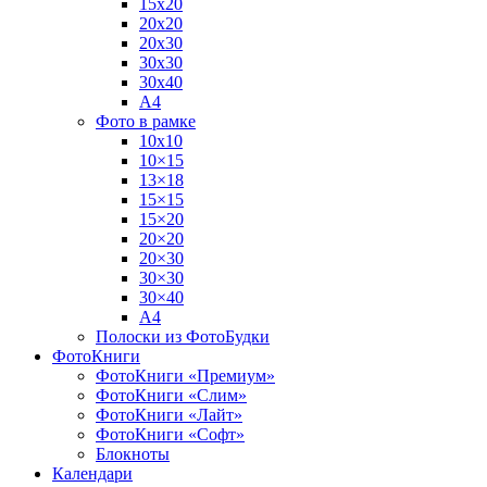
15х20
20х20
20х30
30х30
30х40
А4
Фото в рамке
10х10
10×15
13×18
15×15
15×20
20×20
20×30
30×30
30×40
A4
Полоски из ФотоБудки
ФотоКниги
ФотоКниги «Премиум»
ФотоКниги «Слим»
ФотоКниги «Лайт»
ФотоКниги «Софт»
Блокноты
Календари