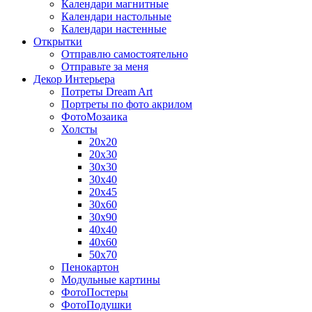
Календари магнитные
Календари настольные
Календари настенные
Открытки
Отправлю самостоятельно
Отправьте за меня
Декор Интерьера
Потреты Dream Art
Портреты по фото акрилом
ФотоМозаика
Холсты
20х20
20х30
30х30
30х40
20х45
30х60
30х90
40х40
40х60
50х70
Пенокартон
Модульные картины
ФотоПостеры
ФотоПодушки