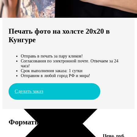
Не нашли Ваш город?
Мы доставляем по всему миру
Печать фото на холсте 20х20 в
Продолжить без города
Кунгуре
Отправь в печать за пару кликов!
Согласования по электронной почте. Отвечаем за 24
часа!
Срок выполнения заказа: 1 сутки
Отправим в любой город РФ и мира!
Сделать заказ
Форматы и цены
Услуга
Цена, руб.