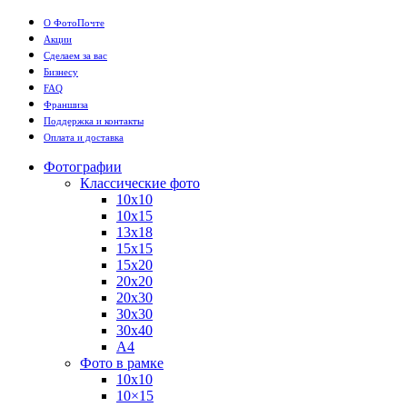
О ФотоПочте
Акции
Сделаем за вас
Бизнесу
FAQ
Франшиза
Поддержка и контакты
Оплата и доставка
Фотографии
Классические фото
10х10
10х15
13х18
15х15
15х20
20х20
20х30
30х30
30х40
А4
Фото в рамке
10х10
10×15