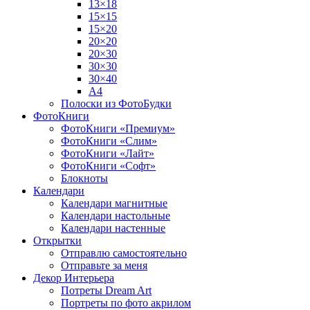
13×18
15×15
15×20
20×20
20×30
30×30
30×40
A4
Полоски из ФотоБудки
ФотоКниги
ФотоКниги «Премиум»
ФотоКниги «Слим»
ФотоКниги «Лайт»
ФотоКниги «Софт»
Блокноты
Календари
Календари магнитные
Календари настольные
Календари настенные
Открытки
Отправлю самостоятельно
Отправьте за меня
Декор Интерьера
Потреты Dream Art
Портреты по фото акрилом