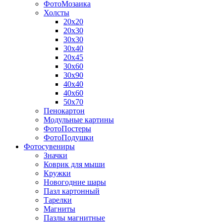
ФотоМозаика
Холсты
20х20
20х30
30х30
30х40
20х45
30х60
30х90
40х40
40х60
50х70
Пенокартон
Модульные картины
ФотоПостеры
ФотоПодушки
Фотоcувениры
Значки
Коврик для мыши
Кружки
Новогодние шары
Пазл картонный
Тарелки
Магниты
Пазлы магнитные