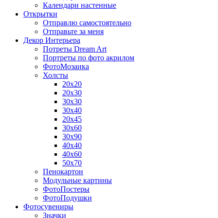
Календари настенные
Открытки
Отправлю самостоятельно
Отправьте за меня
Декор Интерьера
Потреты Dream Art
Портреты по фото акрилом
ФотоМозаика
Холсты
20х20
20х30
30х30
30х40
20х45
30х60
30х90
40х40
40х60
50х70
Пенокартон
Модульные картины
ФотоПостеры
ФотоПодушки
Фотоcувениры
Значки