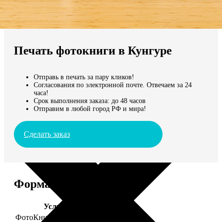
Не нашли Ваш город?
Мы доставляем по всему миру
Печать фотокниги в Кунгуре
Продолжить без города
Отправь в печать за пару кликов!
Согласования по электронной почте. Отвечаем за 24
часа!
Срок выполнения заказа: до 48 часов
Отправим в любой город РФ и мира!
Сделать заказ
Форматы и цены
Услуга
Цена, руб.
ФотоКниги "Премиум"
от 2490