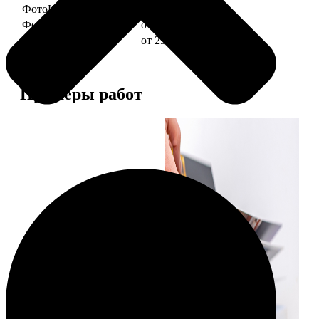
ФотоКниги "Слим"
от 1290
ФотоКниги "Лайт"
от 2990
ФотоКниги "Софт"
от 2990
Примеры работ