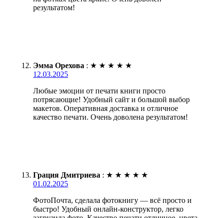
результатом!
Эмма Орехова
:
★
★
★
★
★
12.03.2025
Любые эмоции от печати книги просто
потрясающие! Удобный сайт и большой выбор
макетов. Оперативная доставка и отличное
качество печати. Очень доволена результатом!
Грация Дмитриева
:
★
★
★
★
★
01.02.2025
ФотоПочта, сделала фотокнигу — всё просто и
быстро! Удобный онлайн-конструктор, легко
загрузила фото. Качество печати отличное, цвета