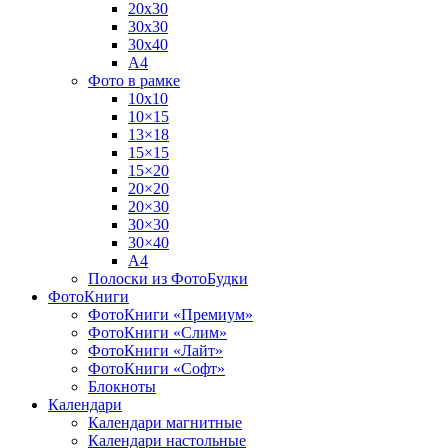
20х30
30х30
30х40
А4
Фото в рамке
10х10
10×15
13×18
15×15
15×20
20×20
20×30
30×30
30×40
A4
Полоски из ФотоБудки
ФотоКниги
ФотоКниги «Премиум»
ФотоКниги «Слим»
ФотоКниги «Лайт»
ФотоКниги «Софт»
Блокноты
Календари
Календари магнитные
Календари настольные