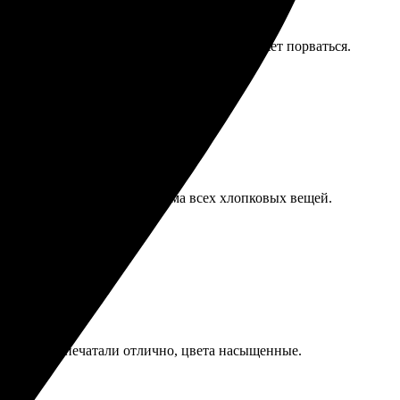
телька для крепления слабовата, боюсь, может порваться.
ела, но это, кажется, проблема всех хлопковых вещей.
ртинки распечатали отлично, цвета насыщенные.