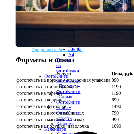
рамке
10х10
10×15
13×18
15×15
15×20
20×20
20×30
Не нашли Ваш город?
Мы доставляем по всему миру
30×30
30×40
Продолжить без города
A4
Форматы и цены
Полоски
из
ФотоБудки
Услуга
Цена, руб.
ФотоКниги
фотопечать на кружке + подарочная упаковка
890
ФотоКниги
«Премиум»
фотопечать на пивном бокале
1190
ФотоКниги
фотопечать на тарелке
1190
«Слим»
фотопечать на коврике
690
ФотоКниги
фотопечать на футболке
1490
«Лайт»
фотопечать на картонных пазлах
790
ФотоКниги
«Софт»
фотопечать на магнитных пазлах
990
Блокноты
фотопечать на подушке+наволочка
1690
Календари
Календари