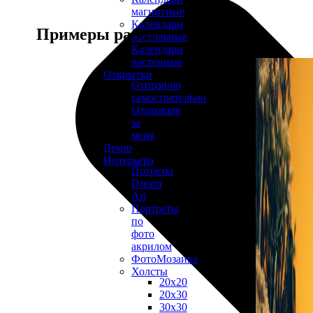
магнитные
Календари
Примеры работ
настольные
Календари
настенные
Открытки
Отправлю
самостоятельно
Отправьте
за
меня
Декор
Интерьера
Потреты
Dream
Art
Портреты
по
фото
акрилом
ФотоМозаика
Холсты
20х20
20х30
30х30