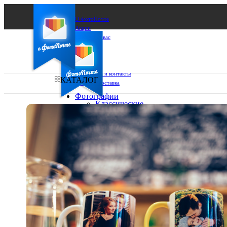
О ФотоПочте
Акции
Сделаем за вас
Бизнесу
FAQ
Франшиза
Поддержка и контакты
КАТАЛОГ
Оплата и доставка
Фотографии
Классические
фото
Ваш город:
10х10
10х15
Ваш регион доставки
13х18
15х15
Выберите из списка:
15х20
20х20
20х30
30х30
30х40
А4
Фото
в