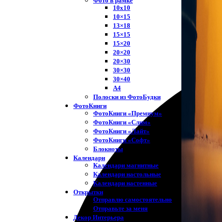
Фото в рамке
10х10
10×15
13×18
15×15
15×20
20×20
20×30
30×30
30×40
A4
Полоски из ФотоБудки
ФотоКниги
ФотоКниги «Премиум»
ФотоКниги «Слим»
ФотоКниги «Лайт»
ФотоКниги «Софт»
Блокноты
Календари
Календари магнитные
Календари настольные
Календари настенные
Открытки
Отправлю самостоятельно
Отправьте за меня
Декор Интерьера