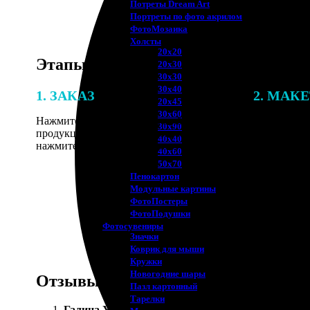
Потреты Dream Art
Портреты по фото акрилом
ФотоМозаика
Холсты
20х20
Этапы работы
20х30
30х30
30х40
1. ЗАКАЗ
2. МАК
20х45
30х60
Нажмите «Сделать заказ», выберите тип
В процессе 
30х90
продукции, загрузите фотографии,
наши специ
40х40
нажмите «Добавить в корзину».
по указанно
40х60
согласовани
50х70
Пенокартон
Модульные картины
ФотоПостеры
ФотоПодушки
Фотоcувениры
Значки
Коврик для мыши
Кружки
Новогодние шары
Отзывы
Пазл картонный
Тарелки
Галина У.
: