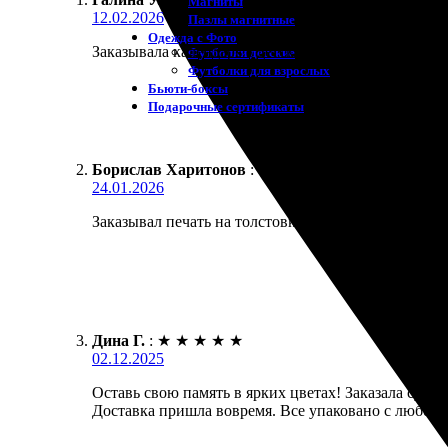
Магниты
12.02.2026
Пазлы магнитные
Одежда с Фото
Заказывала календарь с детскими фото на подарок б
Футболки детские
Футболки для взрослых
Бьюти-боксы
Подарочные сертификаты
Борислав Харитонов
:
24.01.2026
Заказывал печать на толстовке. Носил всю зиму, ри
Дина Г.
:
★
★
★
★
★
02.12.2025
Оставь свою память в ярких цветах! Заказала сув
Доставка пришла вовремя. Все упаковано с любов