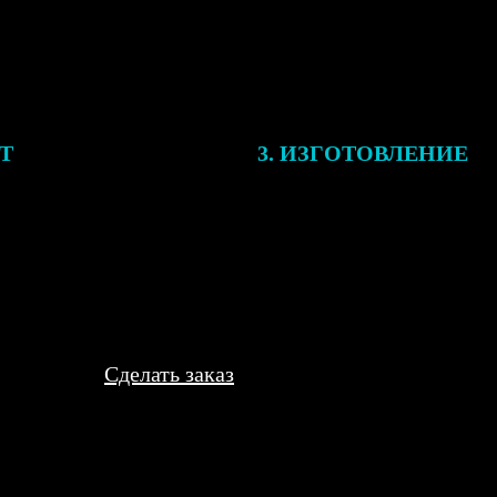
ЕТ
3. ИЗГОТОВЛЕНИЕ
подготовки заказа к печати
Оплатите заказ банковской кар
алисты могут связаться с Вами
оплаты получите подтверждение
му телефону или email для
описанием заказа. Когда отпра
я деталей.
вы получите письмо с трек-но
отслеживания.
Сделать заказ