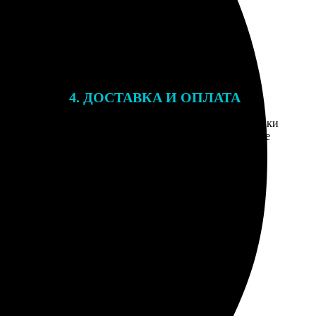
4. ДОСТАВКА И ОПЛАТА
той. После
Введите адрес и выберите способ доставки
 на email с
заказа. Если у вас есть промокод, введите
вим заказ
его в специальное поле для промокода.
мером для