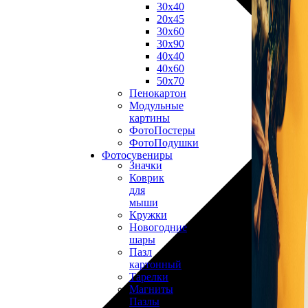
30х40
20х45
30х60
30х90
40х40
40х60
50х70
Пенокартон
Модульные
картины
ФотоПостеры
ФотоПодушки
Фотоcувениры
Значки
Коврик
для
мыши
Кружки
Новогодние
шары
Пазл
картонный
Тарелки
Магниты
Пазлы