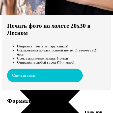
Не нашли Ваш город?
Мы доставляем по всему миру
Печать фото на холсте 20х30 в
Продолжить без города
Лесном
Отправь в печать за пару кликов!
Согласования по электронной почте. Отвечаем за 24
часа!
Срок выполнения заказа: 1 сутки
Отправим в любой город РФ и мира!
Сделать заказ
Форматы и цены
Услуга
Цена, руб.