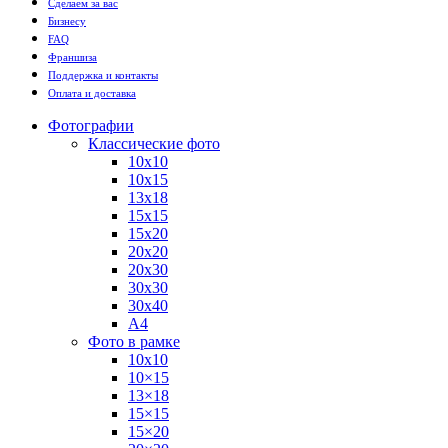
Сделаем за вас
Бизнесу
FAQ
Франшиза
Поддержка и контакты
Оплата и доставка
Фотографии
Классические фото
10х10
10х15
13х18
15х15
15х20
20х20
20х30
30х30
30х40
А4
Фото в рамке
10х10
10×15
13×18
15×15
15×20