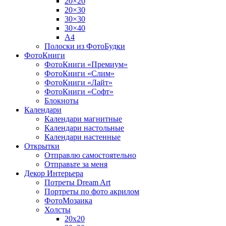
20×20
20×30
30×30
30×40
A4
Полоски из ФотоБудки
ФотоКниги
ФотоКниги «Премиум»
ФотоКниги «Слим»
ФотоКниги «Лайт»
ФотоКниги «Софт»
Блокноты
Календари
Календари магнитные
Календари настольные
Календари настенные
Открытки
Отправлю самостоятельно
Отправьте за меня
Декор Интерьера
Потреты Dream Art
Портреты по фото акрилом
ФотоМозаика
Холсты
20х20