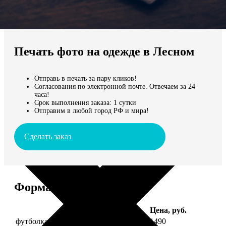
Не нашли Ваш город?
Мы доставляем по всему миру
Печать фото на одежде в Лесном
Продолжить без города
Отправь в печать за пару кликов!
Согласования по электронной почте. Отвечаем за 24
часа!
Срок выполнения заказа: 1 сутки
Отправим в любой город РФ и мира!
Сделать заказ
Форматы и цены
Услуга
Цена, руб.
футболка детская с фото рост 118 см
1490