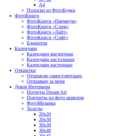
A4
Полоски из ФотоБудки
ФотоКниги
ФотоКниги «Премиум»
ФотоКниги «Слим»
ФотоКниги «Лайт»
ФотоКниги «Софт»
Блокноты
Календари
Календари магнитные
Календари настольные
Календари настенные
Открытки
Отправлю самостоятельно
Отправьте за меня
Декор Интерьера
Потреты Dream Art
Портреты по фото акрилом
ФотоМозаика
Холсты
20х20
20х30
30х30
30х40
20х45