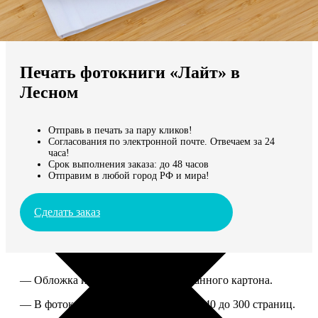
Не нашли Ваш город?
Мы доставляем по всему миру
Печать фотокниги «Лайт» в
Продолжить без города
Лесном
Отправь в печать за пару кликов!
Согласования по электронной почте. Отвечаем за 24
часа!
Срок выполнения заказа: до 48 часов
Отправим в любой город РФ и мира!
Сделать заказ
— Обложка из твердого ламинированного картона.
— В фотокниге можно разместить от 40 до 300 страниц.