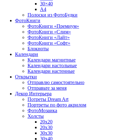
30×40
A4
Полоски из ФотоБудки
ФотоКниги
ФотоКниги «Премиум»
ФотоКниги «Слим»
ФотоКниги «Лайт»
ФотоКниги «Софт»
Блокноты
Календари
Календари магнитные
Календари настольные
Календари настенные
Открытки
Отправлю самостоятельно
Отправьте за меня
Декор Интерьера
Потреты Dream Art
Портреты по фото акрилом
ФотоМозаика
Холсты
20х20
20х30
30х30
30х40