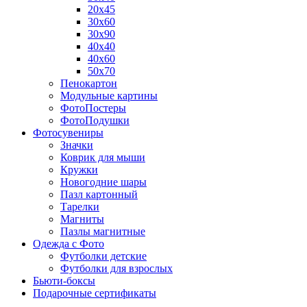
20х45
30х60
30х90
40х40
40х60
50х70
Пенокартон
Модульные картины
ФотоПостеры
ФотоПодушки
Фотоcувениры
Значки
Коврик для мыши
Кружки
Новогодние шары
Пазл картонный
Тарелки
Магниты
Пазлы магнитные
Одежда с Фото
Футболки детские
Футболки для взрослых
Бьюти-боксы
Подарочные сертификаты