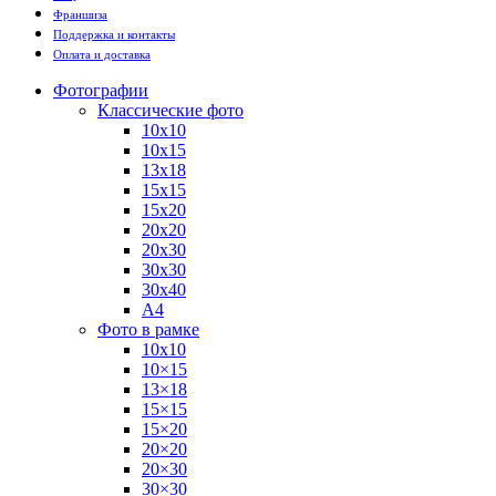
Франшиза
Поддержка и контакты
Оплата и доставка
Фотографии
Классические фото
10х10
10х15
13х18
15х15
15х20
20х20
20х30
30х30
30х40
А4
Фото в рамке
10х10
10×15
13×18
15×15
15×20
20×20
20×30
30×30