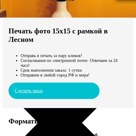
Не нашли Ваш город?
Мы доставляем по всему миру
Печать фото 15х15 с рамкой в
Продолжить без города
Лесном
Отправь в печать за пару кликов!
Согласования по электронной почте. Отвечаем за 24
часа!
Срок выполнения заказа: 1 сутки
Отправим в любой город РФ и мира!
Сделать заказ
Форматы и цены
Услуга
Цена, руб.