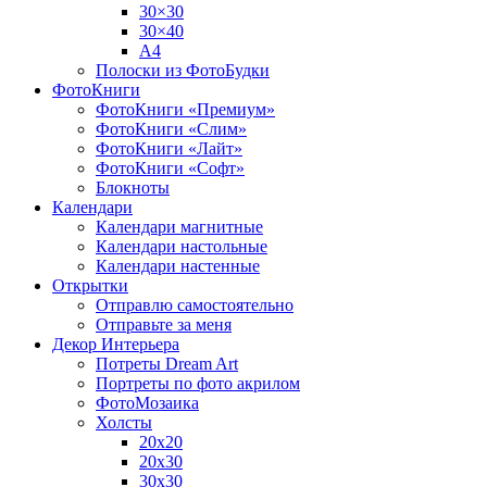
30×30
30×40
A4
Полоски из ФотоБудки
ФотоКниги
ФотоКниги «Премиум»
ФотоКниги «Слим»
ФотоКниги «Лайт»
ФотоКниги «Софт»
Блокноты
Календари
Календари магнитные
Календари настольные
Календари настенные
Открытки
Отправлю самостоятельно
Отправьте за меня
Декор Интерьера
Потреты Dream Art
Портреты по фото акрилом
ФотоМозаика
Холсты
20х20
20х30
30х30