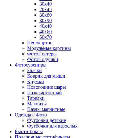
30х40
20х45
30х60
30х90
40х40
40х60
50х70
Пенокартон
Модульные картины
ФотоПостеры
ФотоПодушки
Фотоcувениры
Значки
Коврик для мыши
Кружки
Новогодние шары
Пазл картонный
Тарелки
Магниты
Пазлы магнитные
Одежда с Фото
Футболки детские
Футболки для взрослых
Бьюти-боксы
Подарочные сертификаты