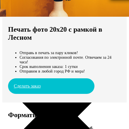
Не нашли Ваш город?
Мы доставляем по всему миру
Печать фото 20х20 с рамкой в
Продолжить без города
Лесном
Отправь в печать за пару кликов!
Согласования по электронной почте. Отвечаем за 24
часа!
Срок выполнения заказа: 1 сутки
Отправим в любой город РФ и мира!
Сделать заказ
Форматы и цены
Услуга
Цена, руб.