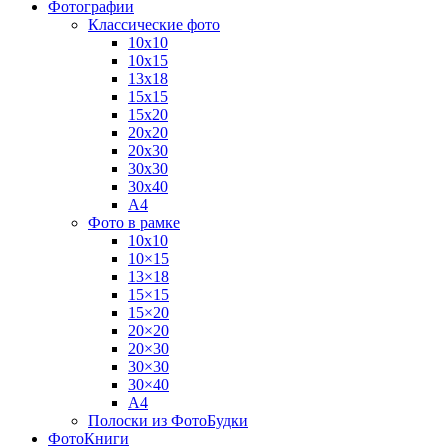
Фотографии
Классические фото
10х10
10х15
13х18
15х15
15х20
20х20
20х30
30х30
30х40
А4
Фото в рамке
10х10
10×15
13×18
15×15
15×20
20×20
20×30
30×30
30×40
A4
Полоски из ФотоБудки
ФотоКниги