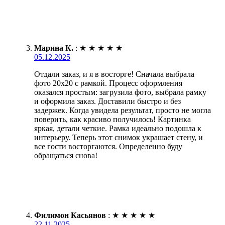
Марина К.
:
★
★
★
★
★
05.12.2025
Отдали заказ, и я в восторге! Сначала выбрала
фото 20х20 с рамкой. Процесс оформления
оказался простым: загрузила фото, выбрала рамку
и оформила заказ. Доставили быстро и без
задержек. Когда увидела результат, просто не могла
поверить, как красиво получилось! Картинка
яркая, детали четкие. Рамка идеально подошла к
интерьеру. Теперь этот снимок украшает стену, и
все гости восторгаются. Определенно буду
обращаться снова!
Филимон Касьянов
:
★
★
★
★
★
22.11.2025