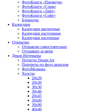
ФотоКниги «Премиум»
ФотоКниги «Слим»
ФотоКниги «Лайт»
ФотоКниги «Софт»
Блокноты
Календари
Календари магнитные
Календари настольные
Календари настенные
Открытки
Отправлю самостоятельно
Отправьте за меня
Декор Интерьера
Потреты Dream Art
Портреты по фото акрилом
ФотоМозаика
Холсты
20х20
20х30
30х30
30х40
20х45
30х60
30х90
40х40