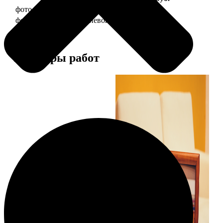
фото 20х30 в деревянной рамке
990
фото 20х30 в алюминиевой рамке
2490
Примеры работ