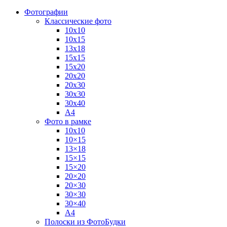
Фотографии
Классические фото
10х10
10х15
13х18
15х15
15х20
20х20
20х30
30х30
30х40
А4
Фото в рамке
10х10
10×15
13×18
15×15
15×20
20×20
20×30
30×30
30×40
A4
Полоски из ФотоБудки