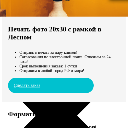
Не нашли Ваш город?
Мы доставляем по всему миру
Печать фото 20х30 с рамкой в
Продолжить без города
Лесном
Отправь в печать за пару кликов!
Согласования по электронной почте. Отвечаем за 24
часа!
Срок выполнения заказа: 1 сутки
Отправим в любой город РФ и мира!
Сделать заказ
Форматы и цены
Услуга
Цена, руб.