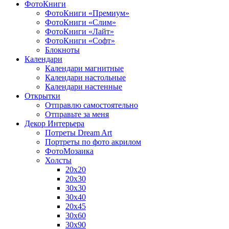
ФотоКниги
ФотоКниги «Премиум»
ФотоКниги «Слим»
ФотоКниги «Лайт»
ФотоКниги «Софт»
Блокноты
Календари
Календари магнитные
Календари настольные
Календари настенные
Открытки
Отправлю самостоятельно
Отправьте за меня
Декор Интерьера
Потреты Dream Art
Портреты по фото акрилом
ФотоМозаика
Холсты
20х20
20х30
30х30
30х40
20х45
30х60
30х90