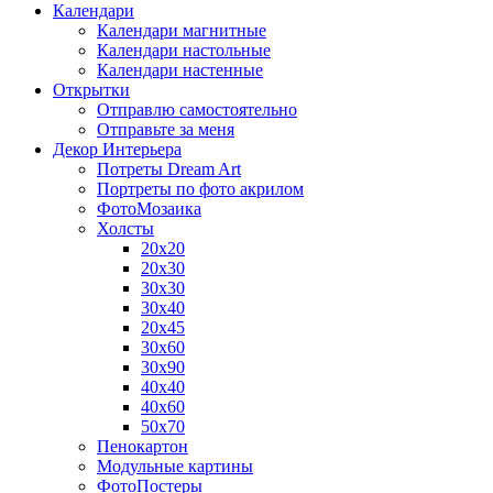
Календари
Календари магнитные
Календари настольные
Календари настенные
Открытки
Отправлю самостоятельно
Отправьте за меня
Декор Интерьера
Потреты Dream Art
Портреты по фото акрилом
ФотоМозаика
Холсты
20х20
20х30
30х30
30х40
20х45
30х60
30х90
40х40
40х60
50х70
Пенокартон
Модульные картины
ФотоПостеры