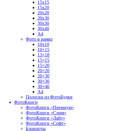
15х15
15х20
20х20
20х30
30х30
30х40
А4
Фото в рамке
10х10
10×15
13×18
15×15
15×20
20×20
20×30
30×30
30×40
A4
Полоски из ФотоБудки
ФотоКниги
ФотоКниги «Премиум»
ФотоКниги «Слим»
ФотоКниги «Лайт»
ФотоКниги «Софт»
Блокноты