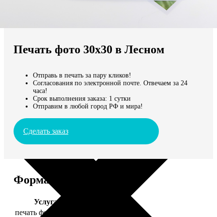
Не нашли Ваш город?
Мы доставляем по всему миру
Печать фото 30х30 в Лесном
Продолжить без города
Отправь в печать за пару кликов!
Согласования по электронной почте. Отвечаем за 24
часа!
Срок выполнения заказа: 1 сутки
Отправим в любой город РФ и мира!
Сделать заказ
Форматы и цены
Услуга
Цена, руб.
печать фото 30х30
179