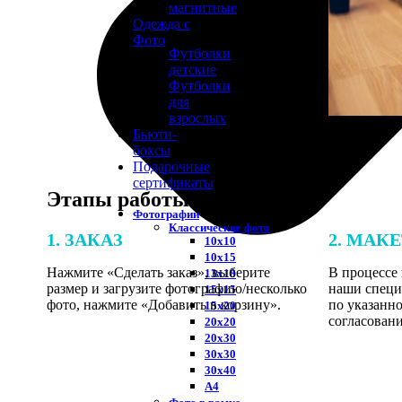
магнитные
Одежда с
Фото
Футболки
детские
Футболки
для
взрослых
Бьюти-
боксы
Подарочные
сертификаты
Этапы работы
Фотографии
Классические фото
1. ЗАКАЗ
2. МАК
10х10
10х15
Нажмите «Сделать заказ», выберите
В процессе 
13х18
размер и загрузите фотографию/несколько
наши специ
15х15
фото, нажмите «Добавить в корзину».
по указанно
15х20
согласовани
20х20
20х30
30х30
30х40
А4