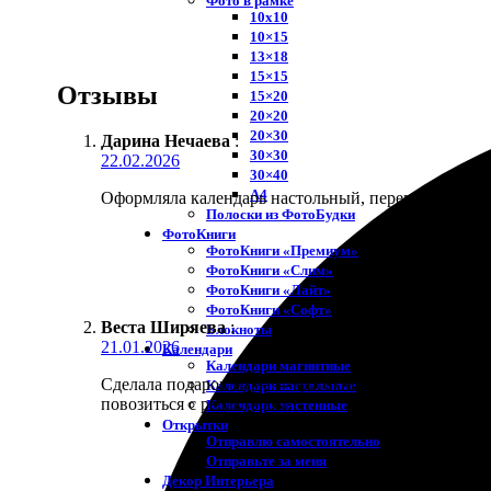
Фото в рамке
10х10
10×15
13×18
15×15
Отзывы
15×20
20×20
20×30
Дарина Нечаева
:
30×30
22.02.2026
30×40
A4
Оформляла календарь настольный, переплёт качеств
Полоски из ФотоБудки
ФотоКниги
ФотоКниги «Премиум»
ФотоКниги «Слим»
ФотоКниги «Лайт»
ФотоКниги «Софт»
Веста Ширяева
:
Блокноты
21.01.2026
Календари
Календари магнитные
Сделала подарок маме — фотокнигу о внуках. Она 
Календари настольные
повозиться с редактором.
Календари настенные
Открытки
Отправлю самостоятельно
Отправьте за меня
Декор Интерьера