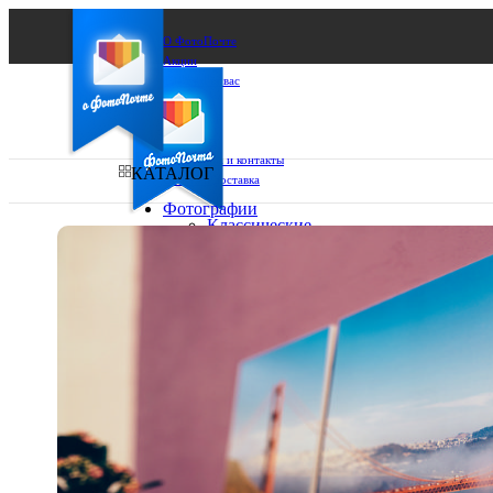
О ФотоПочте
Акции
Сделаем за вас
Бизнесу
FAQ
Франшиза
Поддержка и контакты
КАТАЛОГ
Оплата и доставка
Фотографии
Классические
фото
Ваш город:
10х10
10х15
Ваш регион доставки
13х18
15х15
Выберите из списка:
15х20
20х20
20х30
30х30
30х40
А4
Фото
в