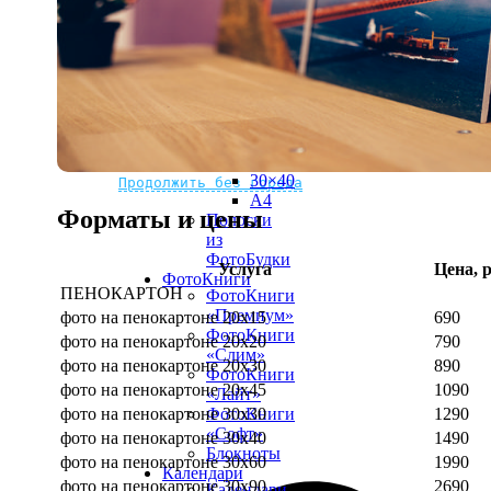
рамке
10х10
10×15
13×18
15×15
15×20
20×20
20×30
Не нашли Ваш город?
Мы доставляем по всему миру
30×30
30×40
Продолжить без города
A4
Форматы и цены
Полоски
из
ФотоБудки
Услуга
Цена, р
ФотоКниги
ПЕНОКАРТОН
ФотоКниги
«Премиум»
фото на пенокартоне 20х15
690
ФотоКниги
фото на пенокартоне 20х20
790
«Слим»
фото на пенокартоне 20х30
890
ФотоКниги
фото на пенокартоне 20х45
1090
«Лайт»
фото на пенокартоне 30х30
1290
ФотоКниги
«Софт»
фото на пенокартоне 30х40
1490
Блокноты
фото на пенокартоне 30х60
1990
Календари
фото на пенокартоне 30х90
2690
Календари