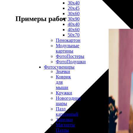
30х40
20х45
30х60
Примеры работ
30х90
40х40
40х60
50х70
Пенокартон
Модульные
картины
ФотоПостеры
ФотоПодушки
Фотоcувениры
Значки
Коврик
для
мыши
Кружки
Новогодние
шары
Пазл
картонный
Тарелки
Магниты
Пазлы