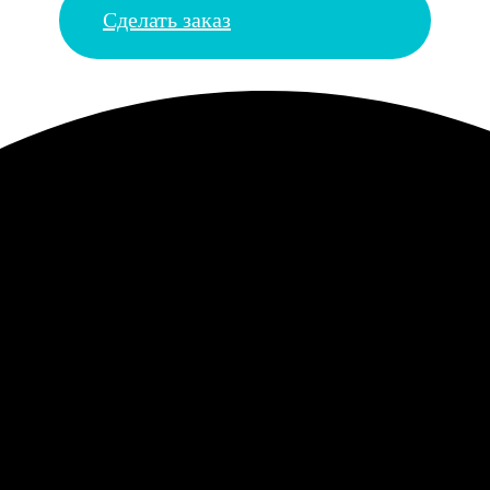
Сделать заказ
енный, листается хорошо. Но даты некоторых праздников почему
была в восторге, перелистывает каждый день. Качество печати и