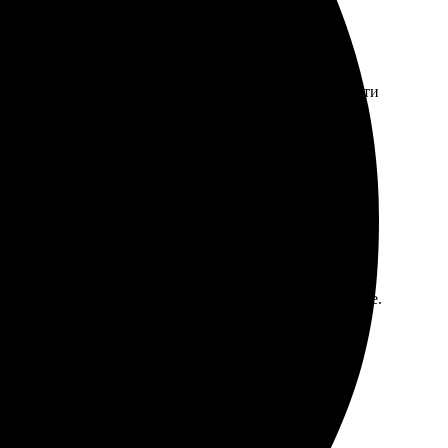
 Заказ пришел в аккуратной упаковке. Качество печати
ым: выбрала нужное фото, загрузила его на сайте и
т превзошел ожидания: цвета яркие, качество отличное.