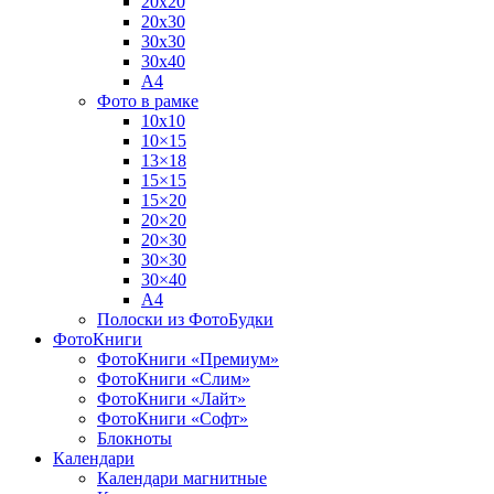
20х20
20х30
30х30
30х40
А4
Фото в рамке
10х10
10×15
13×18
15×15
15×20
20×20
20×30
30×30
30×40
A4
Полоски из ФотоБудки
ФотоКниги
ФотоКниги «Премиум»
ФотоКниги «Слим»
ФотоКниги «Лайт»
ФотоКниги «Софт»
Блокноты
Календари
Календари магнитные