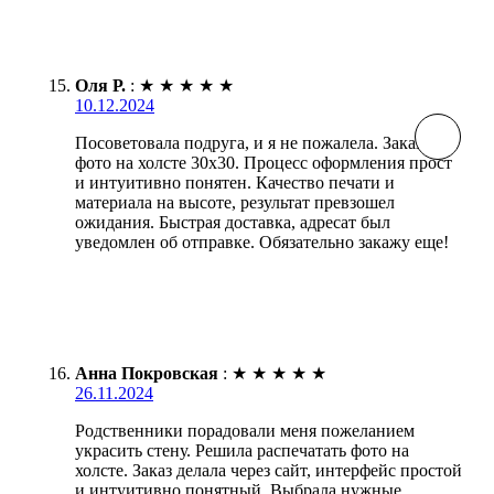
Оля Р.
:
★
★
★
★
★
10.12.2024
Посоветовала подруга, и я не пожалела. Заказала
фото на холсте 30х30. Процесс оформления прост
и интуитивно понятен. Качество печати и
материала на высоте, результат превзошел
ожидания. Быстрая доставка, адресат был
уведомлен об отправке. Обязательно закажу еще!
Анна Покровская
:
★
★
★
★
★
26.11.2024
Родственники порадовали меня пожеланием
украсить стену. Решила распечатать фото на
холсте. Заказ делала через сайт, интерфейс простой
и интуитивно понятный. Выбрала нужные