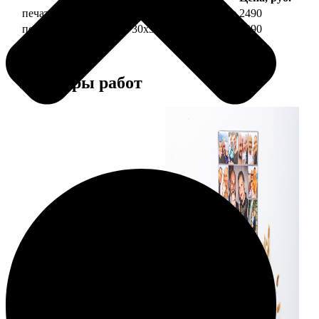
печать фото на холсте 30х30 на подрамнике
2490
печать фото на холсте 30х30 в раме
4990
Примеры работ