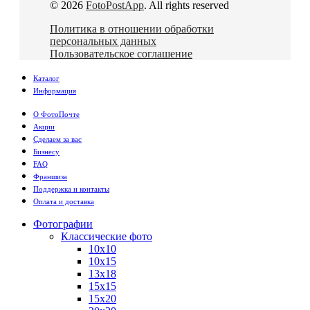
© 2026
FotoPostApp
. All rights reserved
Политика в отношении обработки
персональных данных
Пользовательское соглашение
Каталог
Информация
О ФотоПочте
Акции
Сделаем за вас
Бизнесу
FAQ
Франшиза
Поддержка и контакты
Оплата и доставка
Фотографии
Классические фото
10х10
10х15
13х18
15х15
15х20