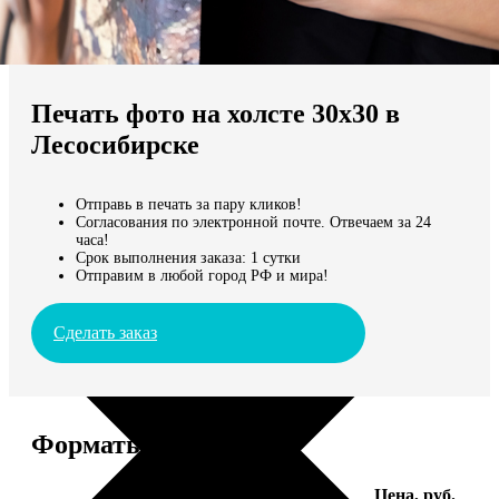
Не нашли Ваш город?
Мы доставляем по всему миру
Печать фото на холсте 30х30 в
Продолжить без города
Лесосибирске
Отправь в печать за пару кликов!
Согласования по электронной почте. Отвечаем за 24
часа!
Срок выполнения заказа: 1 сутки
Отправим в любой город РФ и мира!
Сделать заказ
Форматы и цены
Услуга
Цена, руб.