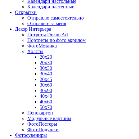
Календари настольные
Календари настенные
Открытки
Отправлю самостоятельно
Отправьте за меня
Декор Интерьера
Потреты Dream Art
Портреты по фото акрилом
ФотоМозаика
Холсты
20х20
20х30
30х30
30х40
20х45
30х60
30х90
40х40
40х60
50х70
Пенокартон
Модульные картины
ФотоПостеры
ФотоПодушки
Фотоcувениры