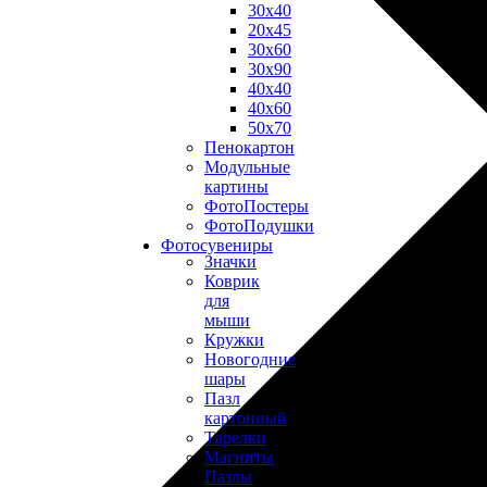
30х40
20х45
30х60
30х90
40х40
40х60
50х70
Пенокартон
Модульные
картины
ФотоПостеры
ФотоПодушки
Фотоcувениры
Значки
Коврик
для
мыши
Кружки
Новогодние
шары
Пазл
картонный
Тарелки
Магниты
Пазлы