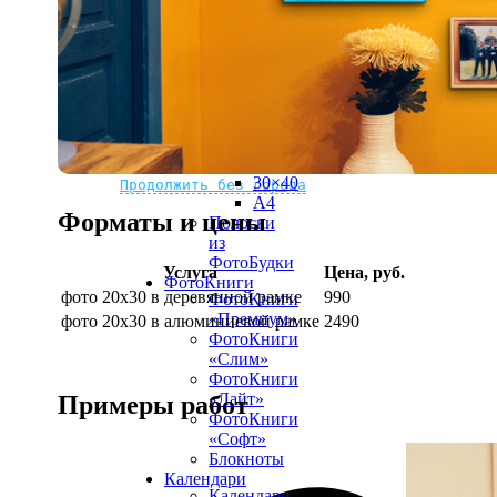
рамке
10х10
10×15
13×18
15×15
15×20
20×20
20×30
Не нашли Ваш город?
Мы доставляем по всему миру
30×30
30×40
Продолжить без города
A4
Форматы и цены
Полоски
из
ФотоБудки
Услуга
Цена, руб.
ФотоКниги
фото 20х30 в деревянной рамке
990
ФотоКниги
«Премиум»
фото 20х30 в алюминиевой рамке
2490
ФотоКниги
«Слим»
ФотоКниги
«Лайт»
Примеры работ
ФотоКниги
«Софт»
Блокноты
Календари
Календари