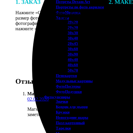
1. ЗАКАЗ
2. МАК
Потреты Dream Art
Портреты по фото акрилом
Нажмите «Сделать заказ», выберите
В процессе 
ФотоМозаика
размер фотографии и тип рамки. Загрузите
наши специ
Холсты
20х20
фотографии в онлайн-конструктор,
по указанно
20х30
нажмите «Добавить в корзину».
согласовани
30х30
30х40
20х45
30х60
30х90
40х40
40х60
50х70
Пенокартон
Отзывы
Модульные картины
ФотоПостеры
ФотоПодушки
Матрена Фадеева
:
Фотоcувениры
02.02.2026
Значки
Коврик для мыши
Магнитики маленькие заказала с детскими фото, раз
Кружки
заметно.
Новогодние шары
Пазл картонный
Тарелки