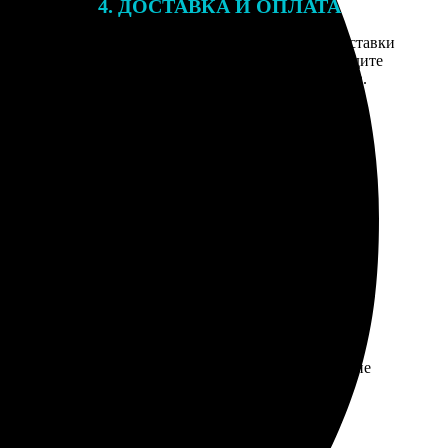
4. ДОСТАВКА И ОПЛАТА
той. После
Введите адрес и выберите способ доставки
 на email с
заказа. Если у вас есть промокод, введите
вим заказ
его в специальное поле для промокода.
мером для
ы штук были не идеально гладкие, но на глаз почти не