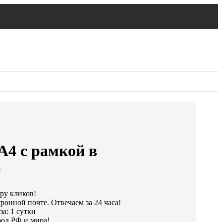
А4 с рамкой в
е
ару кликов!
ронной почте. Отвечаем за 24 часа!
а: 1 сутки
од РФ и мира!