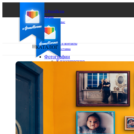
О ФотоПочте
Акции
Сделаем за вас
Бизнесу
FAQ
Франшиза
Поддержка и контакты
КАТАЛОГ
Оплата и доставка
Фотографии
Классические
фото
Ваш город:
10х10
10х15
Ваш регион доставки
13х18
15х15
Выберите из списка:
15х20
20х20
20х30
30х30
30х40
А4
Фото
в