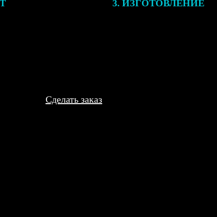
ЕТ
3. ИЗГОТОВЛЕНИЕ
подготовки заказа к печати
Оплатите заказ банковской кар
алисты могут связаться с Вами
оплаты получите подтверждение
му телефону или email для
описанием заказа. Когда отпра
я деталей.
вы получите письмо с трек-но
отслеживания.
Сделать заказ
даривала родне. Все в восторге, такие милые. Только края у пар