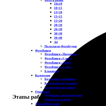
Фото в рамке
10х10
10×15
13×18
15×15
15×20
20×20
20×30
30×30
30×40
A4
Полоски из ФотоБудки
ФотоКниги
ФотоКниги «Премиум»
ФотоКниги «Слим»
ФотоКниги «Лайт»
ФотоКниги «Софт»
Блокноты
Календари
Календари магнитные
Календари настольные
Календари настенные
Открытки
Отправлю самостоятельно
Этапы работы
Отправьте за меня
Декор Интерьера