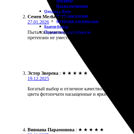
Магниты
Пазлы магнитные
Одежда с Фото
Футболки детские
Семен Мельников
:
Футболки для взрослых
27.01.2026
Бьюти-боксы
Подарочные сертификаты
Пытался сделать фотокнигу в жесткой обложке, но п
претензии не уместны — согласен.
Эстер Зверева
:
★
★
★
★
★
19.12.2025
Богатый выбор и отличное качество! Заказала печа
цвета фотопечати насыщенные и яркие. Отличный с
Вивиана Парамонова
:
★
★
★
★
★