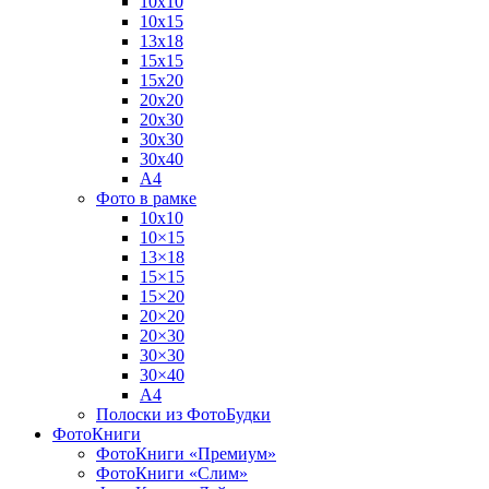
10х10
10х15
13х18
15х15
15х20
20х20
20х30
30х30
30х40
А4
Фото в рамке
10х10
10×15
13×18
15×15
15×20
20×20
20×30
30×30
30×40
A4
Полоски из ФотоБудки
ФотоКниги
ФотоКниги «Премиум»
ФотоКниги «Слим»