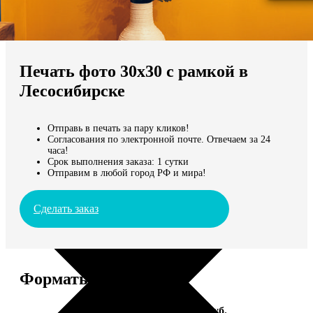
Не нашли Ваш город?
Мы доставляем по всему миру
Печать фото 30х30 с рамкой в
Продолжить без города
Лесосибирске
Отправь в печать за пару кликов!
Согласования по электронной почте. Отвечаем за 24
часа!
Срок выполнения заказа: 1 сутки
Отправим в любой город РФ и мира!
Сделать заказ
Форматы и цены
Услуга
Цена, руб.