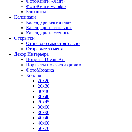
ФотоКниги «Лайт»
ФотоКниги «Софт»
Блокноты
Календари
Календари магнитные
Календари настольные
Календари настенные
Открытки
Отправлю самостоятельно
Отправьте за меня
Декор Интерьера
Потреты Dream Art
Портреты по фото акрилом
ФотоМозаика
Холсты
20х20
20х30
30х30
30х40
20х45
30х60
30х90
40х40
40х60
50х70