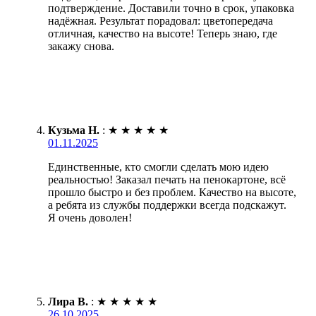
подтверждение. Доставили точно в срок, упаковка
надёжная. Результат порадовал: цветопередача
отличная, качество на высоте! Теперь знаю, где
закажу снова.
Кузьма Н.
:
★
★
★
★
★
01.11.2025
Единственные, кто смогли сделать мою идею
реальностью! Заказал печать на пенокартоне, всё
прошло быстро и без проблем. Качество на высоте,
а ребята из службы поддержки всегда подскажут.
Я очень доволен!
Лира В.
:
★
★
★
★
★
26.10.2025