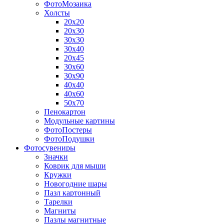
ФотоМозаика
Холсты
20х20
20х30
30х30
30х40
20х45
30х60
30х90
40х40
40х60
50х70
Пенокартон
Модульные картины
ФотоПостеры
ФотоПодушки
Фотоcувениры
Значки
Коврик для мыши
Кружки
Новогодние шары
Пазл картонный
Тарелки
Магниты
Пазлы магнитные