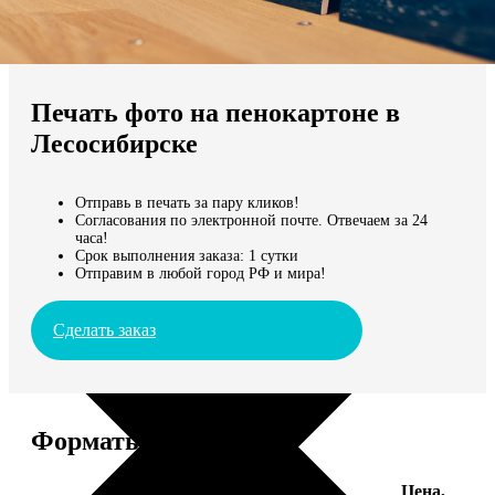
Не нашли Ваш город?
Мы доставляем по всему миру
Печать фото на пенокартоне в
Продолжить без города
Лесосибирске
Отправь в печать за пару кликов!
Согласования по электронной почте. Отвечаем за 24
часа!
Срок выполнения заказа: 1 сутки
Отправим в любой город РФ и мира!
Сделать заказ
Форматы и цены
Цена,