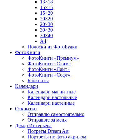
13×18
15×15
15×20
20×20
20×30
30×30
30×40
A4
Полоски из ФотоБудки
ФотоКниги
ФотоКниги «Премиум»
ФотоКниги «Слим»
ФотоКниги «Лайт»
ФотоКниги «Софт»
Блокноты
Календари
Календари магнитные
Календари настольные
Календари настенные
Открытки
Отправлю самостоятельно
Отправьте за меня
Декор Интерьера
Потреты Dream Art
Портреты по фото акрилом