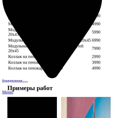
Модульный пенокартон из трех частей 30х40
3890
Модульный пенокартон из трех частей 20х45
2990
Модульный пенокартон из четырех частей
3990
20х45
Модульный пенокартон из пяти частей 20х45
4990
Модульный пенокартон из шести частей
5990
20х45
Модульный пенокартон из семи частей 20х45
6990
Модульный пенокартон из восьми частей
7990
20х45
Коллаж на пенокартоне 30х30
2990
Коллаж на пенокартоне 30х60
3990
Коллаж на пенокартоне 30х90
4990
Определение...
Примеры работ
Меню