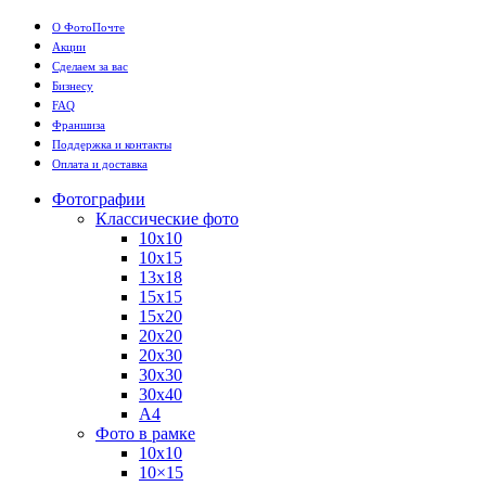
О ФотоПочте
Акции
Сделаем за вас
Бизнесу
FAQ
Франшиза
Поддержка и контакты
Оплата и доставка
Фотографии
Классические фото
10х10
10х15
13х18
15х15
15х20
20х20
20х30
30х30
30х40
А4
Фото в рамке
10х10
10×15