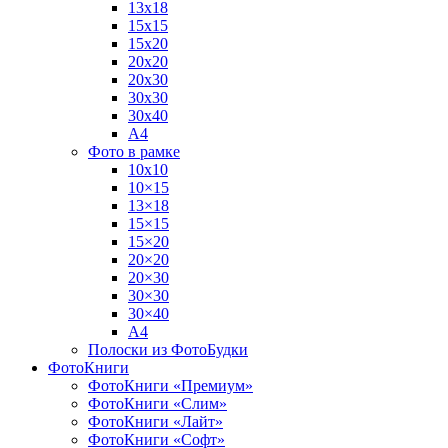
13х18
15х15
15х20
20х20
20х30
30х30
30х40
А4
Фото в рамке
10х10
10×15
13×18
15×15
15×20
20×20
20×30
30×30
30×40
A4
Полоски из ФотоБудки
ФотоКниги
ФотоКниги «Премиум»
ФотоКниги «Слим»
ФотоКниги «Лайт»
ФотоКниги «Софт»