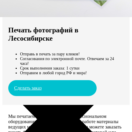
Не нашли Ваш город?
Мы доставляем по всему миру
Печать фотографий в
Продолжить без города
Лесосибирске
Отправь в печать за пару кликов!
Согласования по электронной почте. Отвечаем за 24
часа!
Срок выполнения заказа: 1 сутки
Отправим в любой город РФ и мира!
Сделать заказ
Мы печатаем фотографии на профессиональном
оборудовании Noritsu, используем в работе материалы
ведущих мировых производителей. Вы можете заказать