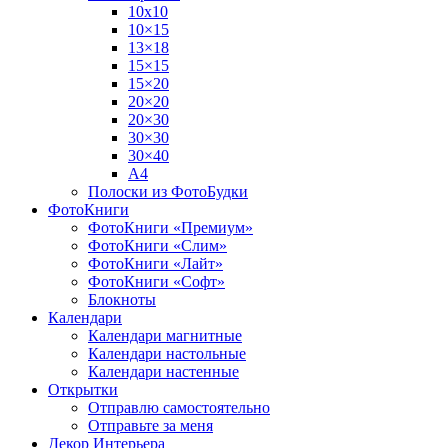
10х10
10×15
13×18
15×15
15×20
20×20
20×30
30×30
30×40
A4
Полоски из ФотоБудки
ФотоКниги
ФотоКниги «Премиум»
ФотоКниги «Слим»
ФотоКниги «Лайт»
ФотоКниги «Софт»
Блокноты
Календари
Календари магнитные
Календари настольные
Календари настенные
Открытки
Отправлю самостоятельно
Отправьте за меня
Декор Интерьера