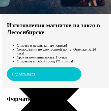
Не нашли Ваш город?
Мы доставляем по всему миру
Изготовления магнитов на заказ в
Продолжить без города
Лесосибирске
Отправь в печать за пару кликов!
Согласования по электронной почте. Отвечаем за 24
часа!
Срок выполнения заказа: 1 сутки
Отправим в любой город РФ и мира!
Сделать заказ
Форматы и цены
Услуга
Цена, руб.