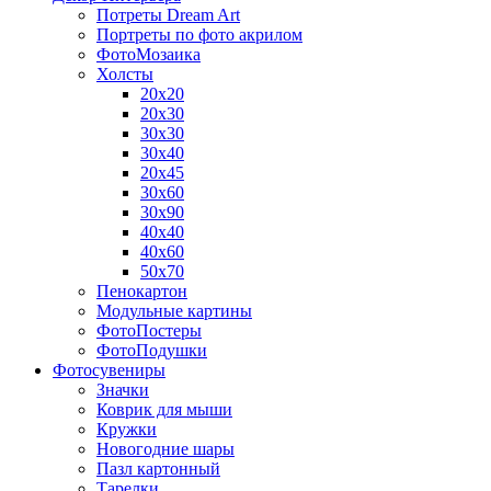
Потреты Dream Art
Портреты по фото акрилом
ФотоМозаика
Холсты
20х20
20х30
30х30
30х40
20х45
30х60
30х90
40х40
40х60
50х70
Пенокартон
Модульные картины
ФотоПостеры
ФотоПодушки
Фотоcувениры
Значки
Коврик для мыши
Кружки
Новогодние шары
Пазл картонный
Тарелки