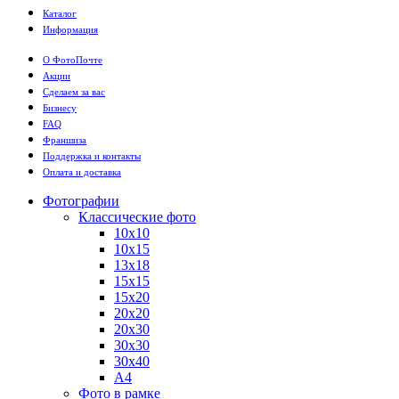
Каталог
Информация
О ФотоПочте
Акции
Сделаем за вас
Бизнесу
FAQ
Франшиза
Поддержка и контакты
Оплата и доставка
Фотографии
Классические фото
10х10
10х15
13х18
15х15
15х20
20х20
20х30
30х30
30х40
А4
Фото в рамке