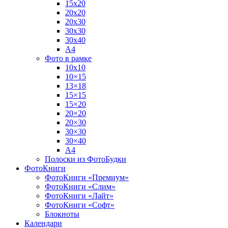
15х20
20х20
20х30
30х30
30х40
А4
Фото в рамке
10х10
10×15
13×18
15×15
15×20
20×20
20×30
30×30
30×40
A4
Полоски из ФотоБудки
ФотоКниги
ФотоКниги «Премиум»
ФотоКниги «Слим»
ФотоКниги «Лайт»
ФотоКниги «Софт»
Блокноты
Календари