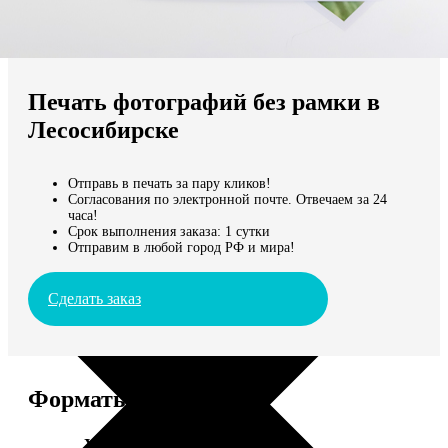
Не нашли Ваш город?
Мы доставляем по всему миру
Печать фотографий без рамки в
Продолжить без города
Лесосибирске
Отправь в печать за пару кликов!
Согласования по электронной почте. Отвечаем за 24
часа!
Срок выполнения заказа: 1 сутки
Отправим в любой город РФ и мира!
Сделать заказ
Форматы и цены
Услуга
Цена, руб.