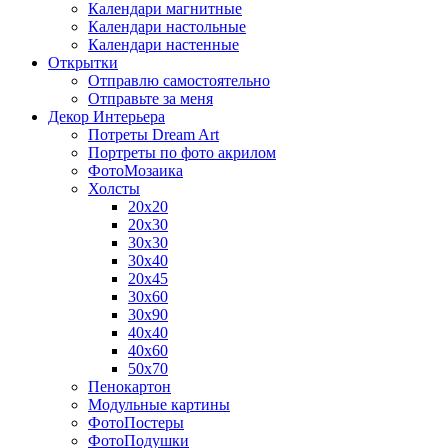
Календари магнитные
Календари настольные
Календари настенные
Открытки
Отправлю самостоятельно
Отправьте за меня
Декор Интерьера
Потреты Dream Art
Портреты по фото акрилом
ФотоМозаика
Холсты
20х20
20х30
30х30
30х40
20х45
30х60
30х90
40х40
40х60
50х70
Пенокартон
Модульные картины
ФотоПостеры
ФотоПодушки