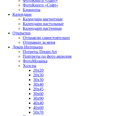
ФотоКниги «Лайт»
ФотоКниги «Софт»
Блокноты
Календари
Календари магнитные
Календари настольные
Календари настенные
Открытки
Отправлю самостоятельно
Отправьте за меня
Декор Интерьера
Потреты Dream Art
Портреты по фото акрилом
ФотоМозаика
Холсты
20х20
20х30
30х30
30х40
20х45
30х60
30х90
40х40
40х60
50х70