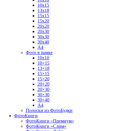
10х15
13х18
15х15
15х20
20х20
20х30
30х30
30х40
А4
Фото в рамке
10х10
10×15
13×18
15×15
15×20
20×20
20×30
30×30
30×40
A4
Полоски из ФотоБудки
ФотоКниги
ФотоКниги «Премиум»
ФотоКниги «Слим»