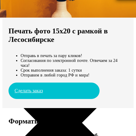
Не нашли Ваш город?
Мы доставляем по всему миру
Печать фото 15х20 с рамкой в
Продолжить без города
Лесосибирске
Отправь в печать за пару кликов!
Согласования по электронной почте. Отвечаем за 24
часа!
Срок выполнения заказа: 1 сутки
Отправим в любой город РФ и мира!
Сделать заказ
Форматы и цены
Услуга
Цена, руб.