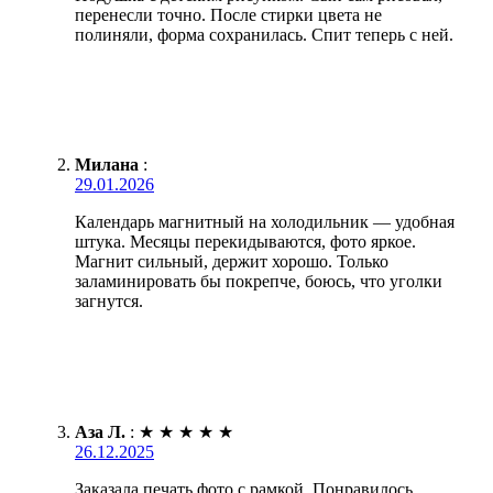
перенесли точно. После стирки цвета не
полиняли, форма сохранилась. Спит теперь с ней.
Милана
:
29.01.2026
Календарь магнитный на холодильник — удобная
штука. Месяцы перекидываются, фото яркое.
Магнит сильный, держит хорошо. Только
заламинировать бы покрепче, боюсь, что уголки
загнутся.
Аза Л.
:
★
★
★
★
★
26.12.2025
Заказала печать фото с рамкой. Понравилось