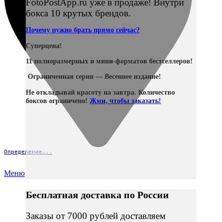
FotoPostApp.ru уже в продаже! Внутри
бокса 10 крутых брендов.
Почему нужно брать прямо сейчас?
Суперцена!
11 полноразмерных и мини-форматов бестселлеров!
Ограниченная серия — Весеннее издание!
Не откладывай красоту на завтра. Количество
боксов ограничено!
Жми, чтобы заказать!
Определение...
Меню
Бесплатная доставка по России
Заказы от 7000 рублей доставляем