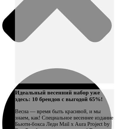
Идеальный весенний набор уже
здесь: 10 брендов с выгодой 65%!
Весна — время быть красивой, и мы
знаем, как! Специальное весеннее издание
Бьюти-бокса Леди Mail x Aura Project by