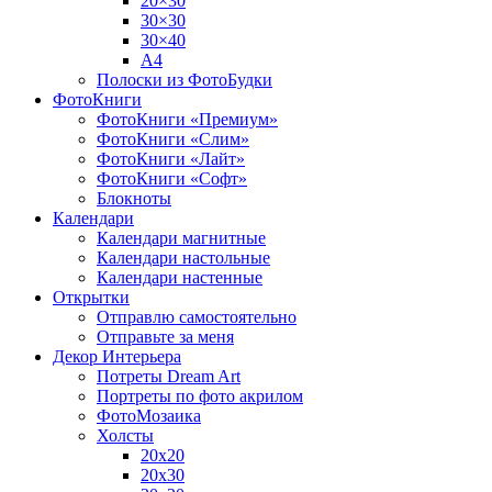
20×30
30×30
30×40
A4
Полоски из ФотоБудки
ФотоКниги
ФотоКниги «Премиум»
ФотоКниги «Слим»
ФотоКниги «Лайт»
ФотоКниги «Софт»
Блокноты
Календари
Календари магнитные
Календари настольные
Календари настенные
Открытки
Отправлю самостоятельно
Отправьте за меня
Декор Интерьера
Потреты Dream Art
Портреты по фото акрилом
ФотоМозаика
Холсты
20х20
20х30