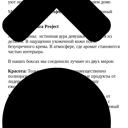
уют ощущался не только в ленте, но и в вашем доме.
Мы запускаем
Aura Project
— проект, посвящённый
осознанной красоте.
Философия Aura Project
Мы убеждены:
истинная аура девушки рождается из
деталей. В ощущении ухоженной кожи после
безупречного крема. В атмосфере, где аромат становится
частью интерьера.
В наших боксах мы соединили лучшее из двух миров:
Красота:
Только качественная, преимущественно
полноразмерная косметика. Проверенные продукты от
лидеров бьюти-рынка, которые войдут в вашу
ежедневную рутину.
Уют:
Детали для дома, создающие настроение — от
свечей для медитации до арома-капсул для стирки с
уникальной парфюмерной молекулой. Тонкий нишевый
аромат, ощущение тепла и пространства, в которое
хочется возвращаться.
Aura Project
— это
персональный ритуал заботы о