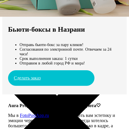
Не нашли Ваш город?
Мы доставляем по всему миру
Бьюти-боксы в Назрани
Продолжить без города
Отправь бьюти-бокс за пару кликов!
Согласования по электронной почте. Отвечаем за 24
часа!
Срок выполнения заказа: 1 сутки
Отправим в любой город РФ и мира!
Сделать заказ
Aura Project: твой ритуал красоты и уюта🤍
Мы в
FotoPostApp.ru
привыкли дарить вам эстетику и
эмоции через фотографии. Но нам всегда хотелось
большего — чтобы красота жила не только в кадре, а