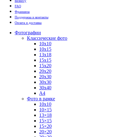
Бизнесу
FAQ
Франшиза
Поддержка и контакты
Оплата и доставка
Фотографии
Классические фото
10х10
10х15
13х18
15х15
15х20
20х20
20х30
30х30
30х40
А4
Фото в рамке
10х10
10×15
13×18
15×15
15×20
20×20