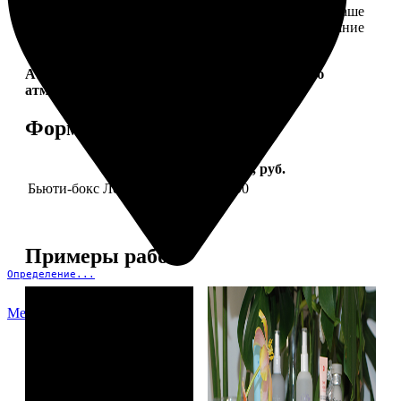
себе. Это коллекция продуктов, которые создадут ваше
идеальное настроение и подчеркнут природное сияние
— как снаружи, так и изнутри.
Aura Project by
FotoPostApp.ru
— создай свою
атмосферу!
Форматы и цены
Услуга
Цена, руб.
Бьюти-бокс Леди Mail "Весна"
2590
Примеры работ
Определение...
Меню