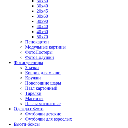
30х30
30х40
20х45
30х60
30х90
40х40
40х60
50х70
Пенокартон
Модульные картины
ФотоПостеры
ФотоПодушки
Фотоcувениры
Значки
Коврик для мыши
Кружки
Новогодние шары
Пазл картонный
Тарелки
Магниты
Пазлы магнитные
Одежда с Фото
Футболки детские
Футболки для взрослых
Бьюти-боксы