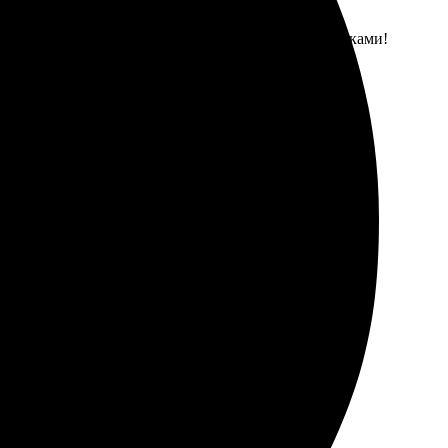
ставка, всё в срок. Дети остались довольны футболками!
ге, обязательно обращусь снова!