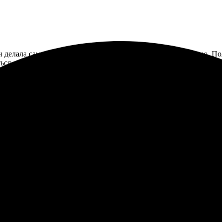
 делала сама в их конструкторе, это оказалось не так сложно. П
ься.
 для детей. Заказ оформила легко, сайт интуитивно понятен. Пе
льтат превзошёл ожидания, дети в восторге!