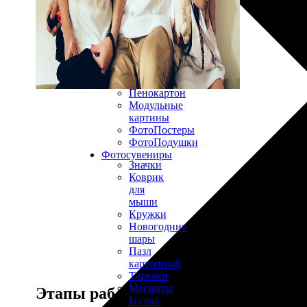
30х40
20х45
30х60
30х90
40х40
40х60
50х70
Пенокартон
Модульные
картины
ФотоПостеры
ФотоПодушки
Фотоcувениры
Значки
Коврик
для
мыши
Кружки
Новогодние
шары
Пазл
картонный
Тарелки
Магниты
Этапы работы
Пазлы