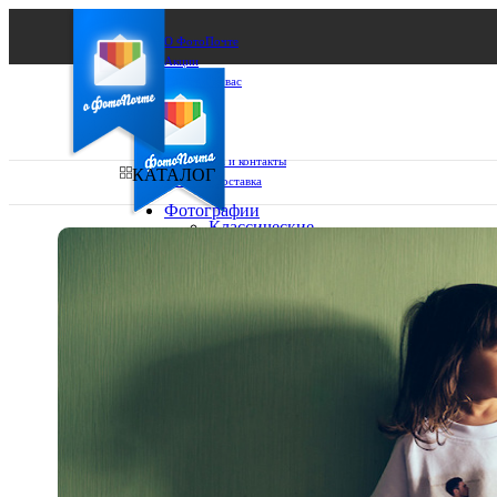
О ФотоПочте
Акции
Сделаем за вас
Бизнесу
FAQ
Франшиза
Поддержка и контакты
КАТАЛОГ
Оплата и доставка
Фотографии
Классические
фото
Ваш город:
10х10
10х15
Ваш регион доставки
13х18
15х15
Выберите из списка:
15х20
20х20
20х30
30х30
30х40
А4
Фото
в