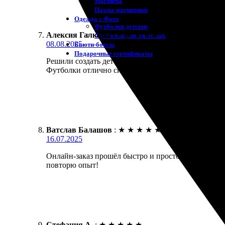
Магниты
Пазлы магнитные
Одежда с Фото
Футболки детские
Алексия Галкина
:
★
★
★
★
★
Футболки для взрослых
08.08.2025
Бьюти-боксы
Подарочные сертификаты
Решили создать детские футболки с любимыми перс
Футболки отлично сидят, ткани приятные. Дети в в
Ватслав Балашов
:
★
★
★
★
★
16.07.2025
Онлайн-заказ прошёл быстро и просто. Качество п
повторю опыт!
Стефания А.
:
★
★
★
★
★