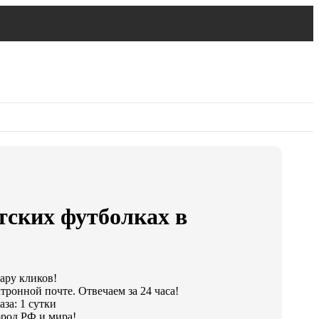
тских футболках в
пару кликов!
тронной почте. Отвечаем за 24 часа!
за: 1 сутки
род РФ и мира!