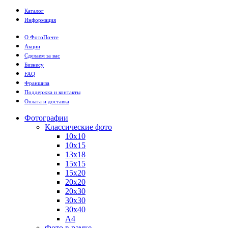
Каталог
Информация
О ФотоПочте
Акции
Сделаем за вас
Бизнесу
FAQ
Франшиза
Поддержка и контакты
Оплата и доставка
Фотографии
Классические фото
10х10
10х15
13х18
15х15
15х20
20х20
20х30
30х30
30х40
А4
Фото в рамке