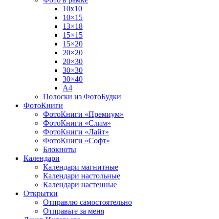
10х10
10×15
13×18
15×15
15×20
20×20
20×30
30×30
30×40
A4
Полоски из ФотоБудки
ФотоКниги
ФотоКниги «Премиум»
ФотоКниги «Слим»
ФотоКниги «Лайт»
ФотоКниги «Софт»
Блокноты
Календари
Календари магнитные
Календари настольные
Календари настенные
Открытки
Отправлю самостоятельно
Отправьте за меня