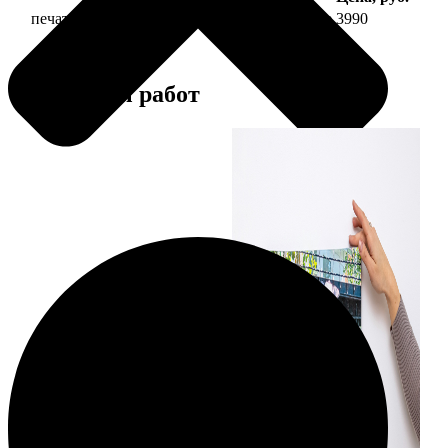
печать фото на холсте 30х90 на подрамнике
3990
Примеры работ