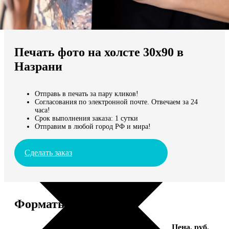
Не нашли Ваш город?
Мы доставляем по всему миру
Печать фото на холсте 30х90 в
Продолжить без города
Назрани
Отправь в печать за пару кликов!
Согласования по электронной почте. Отвечаем за 24
часа!
Срок выполнения заказа: 1 сутки
Отправим в любой город РФ и мира!
Сделать заказ
Форматы и цены
Услуга
Цена, руб.