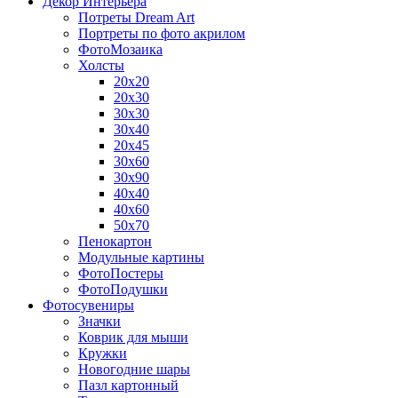
Декор Интерьера
Потреты Dream Art
Портреты по фото акрилом
ФотоМозаика
Холсты
20х20
20х30
30х30
30х40
20х45
30х60
30х90
40х40
40х60
50х70
Пенокартон
Модульные картины
ФотоПостеры
ФотоПодушки
Фотоcувениры
Значки
Коврик для мыши
Кружки
Новогодние шары
Пазл картонный