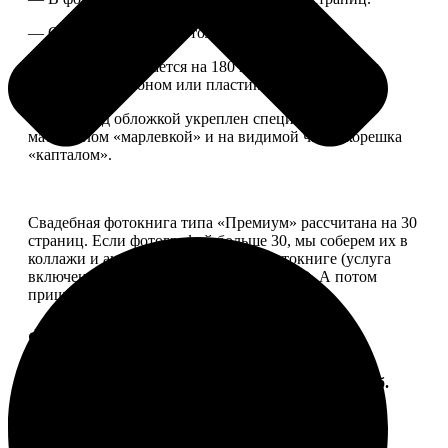
— Страницы плотные, толщина 1 мм.
— Книга раскрывается на 180 градусов, развороты
укреплены картоном или пластиком.
— Блок под обложкой укреплен специальным
материалом «марлевкой» и на видимой части корешка
«капталом».
Свадебная фотокнига типа «Премиум» рассчитана на 30
страниц. Если фотографий больше 30, мы соберем их в
коллажи и аккуратно разместим в фотокниге (услуга
включена, стоимость останется прежней). А потом
пришлем вам на согласование развороты.
Форматы и цены
Услуга
Цена, руб.
ФотоКнига "Премиум" 10x10
от 2490
ФотоКнига "Премиум" 10x15
от 2890