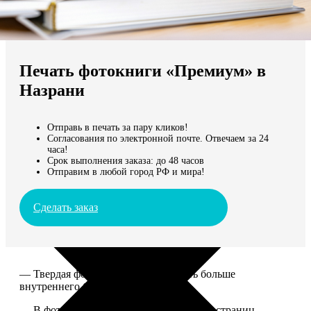
Не нашли Ваш город?
Мы доставляем по всему миру
Печать фотокниги «Премиум» в
Продолжить без города
Назрани
Отправь в печать за пару кликов!
Согласования по электронной почте. Отвечаем за 24
часа!
Срок выполнения заказа: до 48 часов
Отправим в любой город РФ и мира!
Сделать заказ
— Твердая фотообложка, размер чуть больше
внутреннего блока.
— В фотокниге может быть от 20 до 100 страниц.