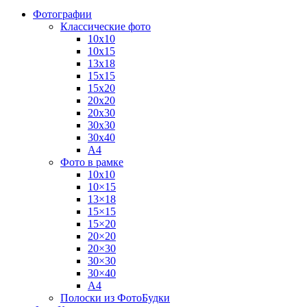
Фотографии
Классические фото
10х10
10х15
13х18
15х15
15х20
20х20
20х30
30х30
30х40
А4
Фото в рамке
10х10
10×15
13×18
15×15
15×20
20×20
20×30
30×30
30×40
A4
Полоски из ФотоБудки