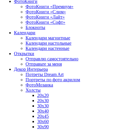
ФотоКниги
ФотоКниги «Премиум»
ФотоКниги «Слим»
ФотоКниги «Лайт»
ФотоКниги «Софт»
Блокноты
Календари
Календари магнитные
Календари настольные
Календари настенные
Открытки
Отправлю самостоятельно
Отправьте за меня
Декор Интерьера
Потреты Dream Art
Портреты по фото акрилом
ФотоМозаика
Холсты
20х20
20х30
30х30
30х40
20х45
30х60
30х90