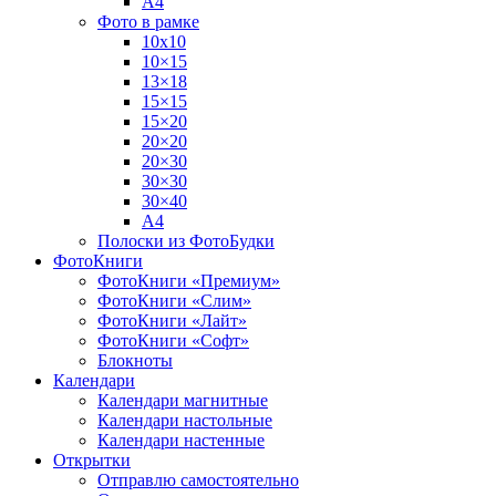
А4
Фото в рамке
10х10
10×15
13×18
15×15
15×20
20×20
20×30
30×30
30×40
A4
Полоски из ФотоБудки
ФотоКниги
ФотоКниги «Премиум»
ФотоКниги «Слим»
ФотоКниги «Лайт»
ФотоКниги «Софт»
Блокноты
Календари
Календари магнитные
Календари настольные
Календари настенные
Открытки
Отправлю самостоятельно