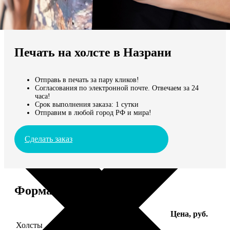
Не нашли Ваш город?
Мы доставляем по всему миру
Печать на холсте в Назрани
Продолжить без города
Отправь в печать за пару кликов!
Согласования по электронной почте. Отвечаем за 24
часа!
Срок выполнения заказа: 1 сутки
Отправим в любой город РФ и мира!
Сделать заказ
Форматы и цены
Услуга
Цена, руб.
Холсты