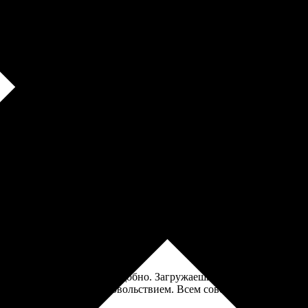
изайн на сайте своими силами собирала, это оказалось не так пр
чество на высшем уровне. Удобный интерфейс, быстрая доставка
ла на сайте, всё просто и удобно. Загружаешь фото, выбираешь 
 восторге, собирали с удовольствием. Всем советую, приятно раб