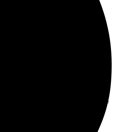
ал размеры и оплатил. Через несколько дней пазлы
лами интересная и необычная.
азу увидел итоговую стоимость. Оплатил, и в течение