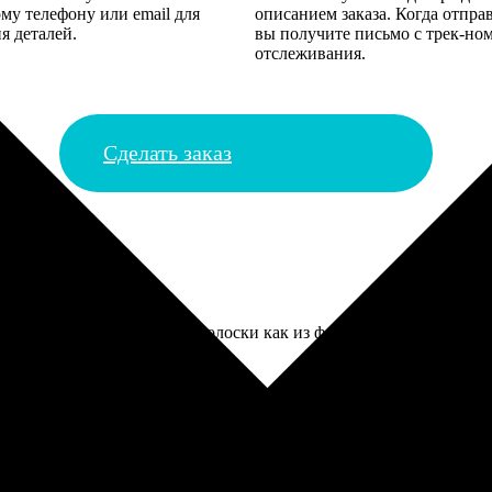
му телефону или email для
описанием заказа. Когда отпра
я деталей.
вы получите письмо с трек-но
отслеживания.
Сделать заказ
одами копились. Заказала полоски как из фотобудки, для веселья