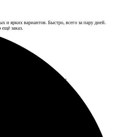
х и ярких вариантов. Быстро, всего за пару дней.
 ещё заказ.
ьно вернусь за новыми заказами!
 загрузила фото и выбрала размер.