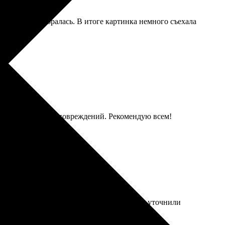
осто, еле разобралась. В итоге картинка немного съехала
, все пришло без повреждений. Рекомендую всем!
размер, оформляешь. Оперативно связались, уточнили
отать с профессионалами.