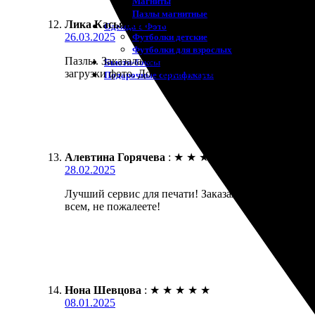
Магниты
Пазлы магнитные
Лика Касьянова
:
★
★
★
★
★
Одежда с Фото
26.03.2025
Футболки детские
Футболки для взрослых
Пазлы. Заказала магнитные пазлы для подарка. Все
Бьюти-боксы
загрузки фото. Доставка устроила, пришли вовремя
Подарочные сертификаты
Алевтина Горячева
:
★
★
★
★
★
28.02.2025
Лучший сервис для печати! Заказала магнитные па
всем, не пожалеете!
Нона Шевцова
:
★
★
★
★
★
08.01.2025