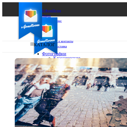
О ФотоПочте
Акции
Сделаем за вас
Бизнесу
FAQ
Франшиза
Поддержка и контакты
КАТАЛОГ
Оплата и доставка
Фотографии
Классические
фото
Ваш город:
10х10
10х15
Ваш регион доставки
13х18
15х15
Выберите из списка:
15х20
20х20
20х30
30х30
30х40
А4
Фото
в