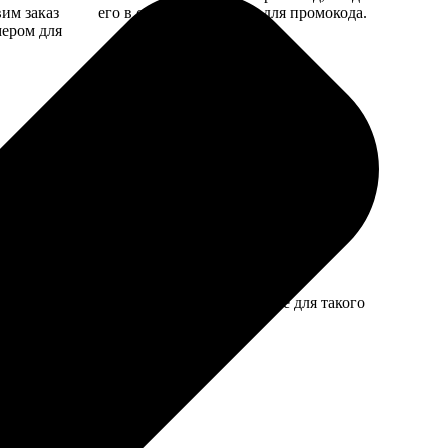
вим заказ
его в специальное поле для промокода.
мером для
. Получилось забавно, качество приличное для такого