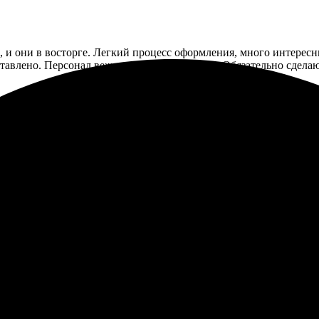
, и они в восторге. Легкий процесс оформления, много интересны
ставлено. Персонал вежливый и отзывчивый. Обязательно сделаю
тво и скорость. Всё сделали аккуратно, без задержек. Обязател
но удивлена качеством и оперативностью. Понравилось, что легко