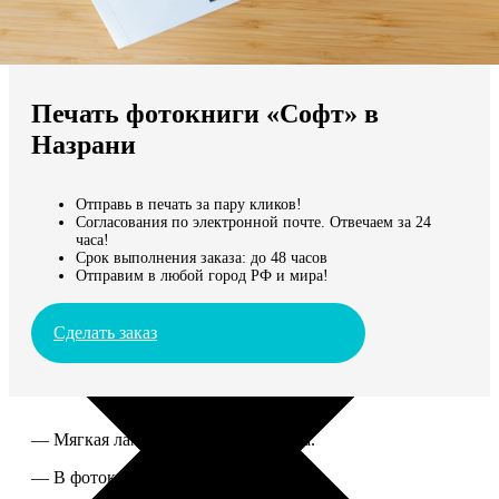
Не нашли Ваш город?
Мы доставляем по всему миру
Печать фотокниги «Софт» в
Продолжить без города
Назрани
Отправь в печать за пару кликов!
Согласования по электронной почте. Отвечаем за 24
часа!
Срок выполнения заказа: до 48 часов
Отправим в любой город РФ и мира!
Сделать заказ
— Мягкая ламинированная обложка.
— В фотокниге от 60 до 300 страниц.