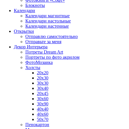
ФотоКниги «Софт»
Блокноты
Календари
Календари магнитные
Календари настольные
Календари настенные
Открытки
Отправлю самостоятельно
Отправьте за меня
Декор Интерьера
Потреты Dream Art
Портреты по фото акрилом
ФотоМозаика
Холсты
20х20
20х30
30х30
30х40
20х45
30х60
30х90
40х40
40х60
50х70
Пенокартон