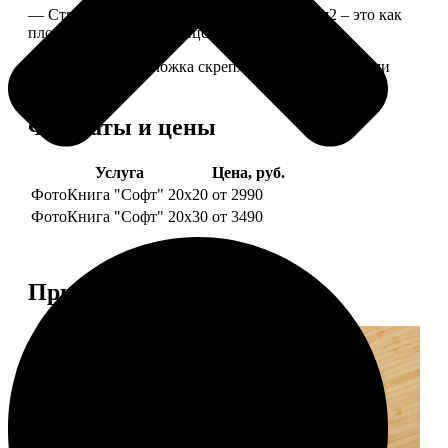
— Страницы из бумаги плотностью 170 г/м2 – это как
плотные страницы глянцевого журнала.
— Страницы и обложка скреплены металлическими
болтами.
Форматы и цены
Услуга
Цена, руб.
ФотоКнига "Софт" 20х20
от 2990
ФотоКнига "Софт" 20х30
от 3490
Примеры работ