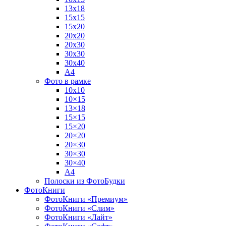
13х18
15х15
15х20
20х20
20х30
30х30
30х40
А4
Фото в рамке
10х10
10×15
13×18
15×15
15×20
20×20
20×30
30×30
30×40
A4
Полоски из ФотоБудки
ФотоКниги
ФотоКниги «Премиум»
ФотоКниги «Слим»
ФотоКниги «Лайт»