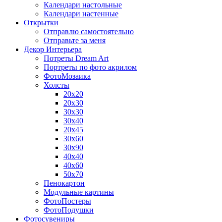
Календари настольные
Календари настенные
Открытки
Отправлю самостоятельно
Отправьте за меня
Декор Интерьера
Потреты Dream Art
Портреты по фото акрилом
ФотоМозаика
Холсты
20х20
20х30
30х30
30х40
20х45
30х60
30х90
40х40
40х60
50х70
Пенокартон
Модульные картины
ФотоПостеры
ФотоПодушки
Фотоcувениры