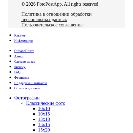
© 2026
FotoPostApp
. All rights reserved
Политика в отношении обработки
персональных данных
Пользовательское соглашение
Каталог
Информация
О ФотоПочте
Акции
Сделаем за вас
Бизнесу
FAQ
Франшиза
Поддержка и контакты
Оплата и доставка
Фотографии
Классические фото
10х10
10х15
13х18
15х15
15х20