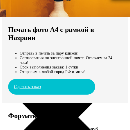
Не нашли Ваш город?
Мы доставляем по всему миру
Печать фото А4 с рамкой в
Продолжить без города
Назрани
Отправь в печать за пару кликов!
Согласования по электронной почте. Отвечаем за 24
часа!
Срок выполнения заказа: 1 сутки
Отправим в любой город РФ и мира!
Сделать заказ
Форматы и цены
Услуга
Цена, руб.