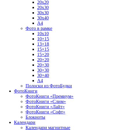
20х20
20х30
30х30
30х40
А4
Фото в рамке
10х10
10×15
13×18
15×15
15×20
20×20
20×30
30×30
30×40
A4
Полоски из ФотоБудки
ФотоКниги
ФотоКниги «Премиум»
ФотоКниги «Слим»
ФотоКниги «Лайт»
ФотоКниги «Софт»
Блокноты
Календари
Календари магнитные