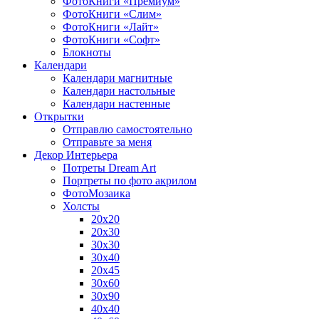
ФотоКниги «Премиум»
ФотоКниги «Слим»
ФотоКниги «Лайт»
ФотоКниги «Софт»
Блокноты
Календари
Календари магнитные
Календари настольные
Календари настенные
Открытки
Отправлю самостоятельно
Отправьте за меня
Декор Интерьера
Потреты Dream Art
Портреты по фото акрилом
ФотоМозаика
Холсты
20х20
20х30
30х30
30х40
20х45
30х60
30х90
40х40