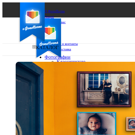
О ФотоПочте
Акции
Сделаем за вас
Бизнесу
FAQ
Франшиза
Поддержка и контакты
КАТАЛОГ
Оплата и доставка
Фотографии
Классические
фото
Ваш город:
10х10
10х15
Ваш регион доставки
13х18
15х15
Выберите из списка:
15х20
20х20
20х30
30х30
30х40
А4
Фото
в