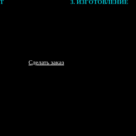
ЕТ
3. ИЗГОТОВЛЕНИЕ
подготовки заказа к печати
Оплатите заказ банковской кар
алисты могут связаться с Вами
оплаты получите подтверждение
му телефону или email для
описанием заказа. Когда отпра
я деталей.
вы получите письмо с трек-но
отслеживания.
Сделать заказ
ией семьи. Пришлось звонить в поддержку, чтобы уточнить вёрст