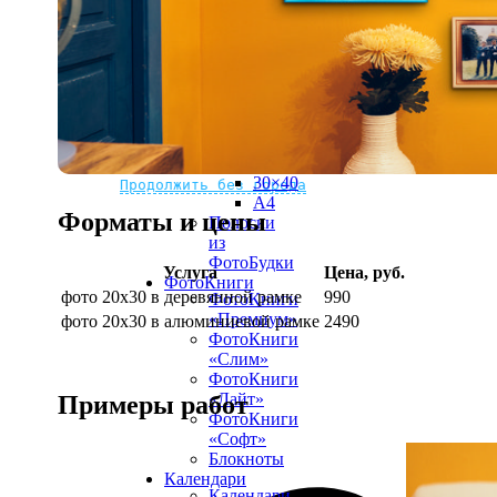
рамке
10х10
10×15
13×18
15×15
15×20
20×20
20×30
Не нашли Ваш город?
Мы доставляем по всему миру
30×30
30×40
Продолжить без города
A4
Форматы и цены
Полоски
из
ФотоБудки
Услуга
Цена, руб.
ФотоКниги
фото 20х30 в деревянной рамке
990
ФотоКниги
«Премиум»
фото 20х30 в алюминиевой рамке
2490
ФотоКниги
«Слим»
ФотоКниги
«Лайт»
Примеры работ
ФотоКниги
«Софт»
Блокноты
Календари
Календари