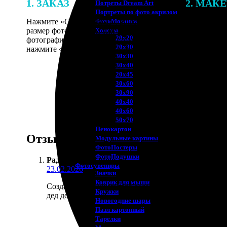
1. ЗАКАЗ
2. МАК
Потреты Dream Art
Портреты по фото акрилом
Нажмите «Сделать заказ», выберите
В процессе 
ФотоМозаика
размер фотографии и тип рамки. Загрузите
наши специ
Холсты
20х20
фотографии в онлайн-конструктор,
по указанно
20х30
нажмите «Добавить в корзину».
согласовани
30х30
30х40
20х45
30х60
30х90
40х40
40х60
50х70
Пенокартон
Отзывы
Модульные картины
ФотоПостеры
ФотоПодушки
Радомир Касьянов
:
Фотоcувениры
23.02.2026
Значки
Коврик для мыши
Создавал фотокнигу для деда, он увлекается истор
Кружки
дед доволен.
Новогодние шары
Пазл картонный
Тарелки