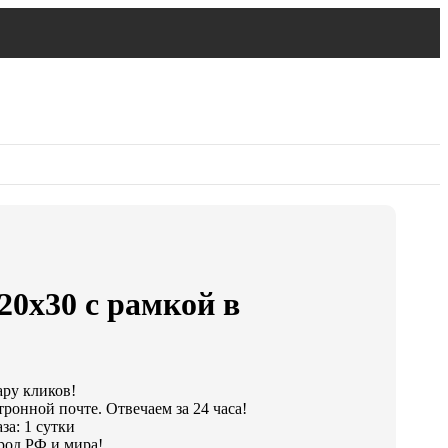
20х30 с рамкой в
ару кликов!
тронной почте. Отвечаем за 24 часа!
за: 1 сутки
род РФ и мира!