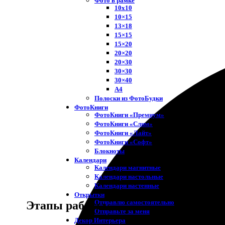
Фото в рамке
10х10
10×15
13×18
15×15
15×20
20×20
20×30
30×30
30×40
A4
Полоски из ФотоБудки
ФотоКниги
ФотоКниги «Премиум»
ФотоКниги «Слим»
ФотоКниги «Лайт»
ФотоКниги «Софт»
Блокноты
Календари
Календари магнитные
Календари настольные
Календари настенные
Открытки
Отправлю самостоятельно
Этапы работы
Отправьте за меня
Декор Интерьера