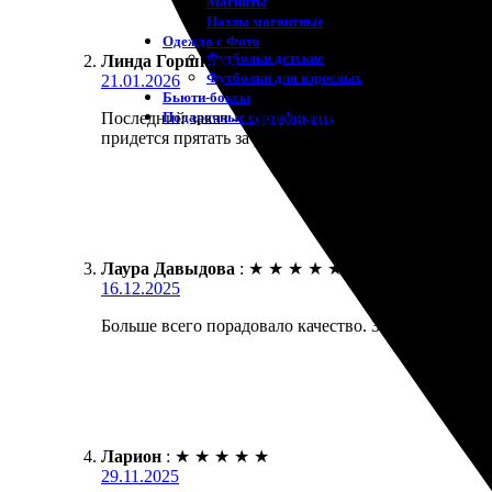
Магниты
Пазлы магнитные
Одежда с Фото
Футболки детские
Линда Горшкова
:
Футболки для взрослых
21.01.2026
Бьюти-боксы
Подарочные сертификаты
Последний заказ — фото на пенокартоне большого ф
придется прятать за рамкой.
Лаура Давыдова
:
★
★
★
★
★
16.12.2025
Больше всего порадовало качество. Заказала печать 
Ларион
:
★
★
★
★
★
29.11.2025