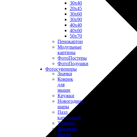
30х40
20х45
30х60
30х90
40х40
40х60
50х70
Пенокартон
Модульные
картины
ФотоПостеры
ФотоПодушки
Фотоcувениры
Значки
Коврик
для
мыши
Кружки
Новогодние
шары
Пазл
картонный
Тарелки
Магниты
Пазлы