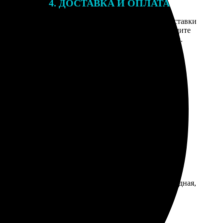
4. ДОСТАВКА И ОПЛАТА
той. После
Введите адрес и выберите способ доставки
 на email с
заказа. Если у вас есть промокод, введите
вим заказ
его в специальное поле для промокода.
мером для
ку. Помогли, всё поправили. Книга получилась солидная,