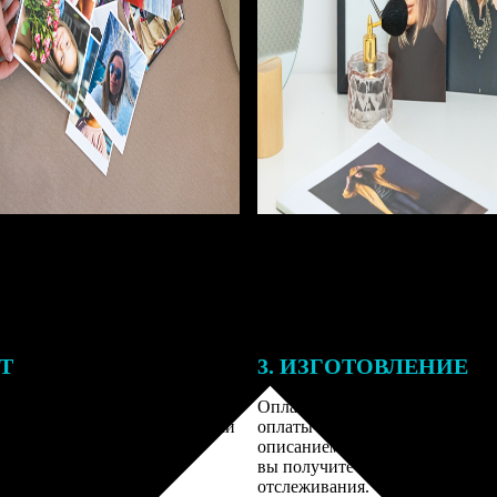
ЕТ
3. ИЗГОТОВЛЕНИЕ
подготовки заказа к печати
Оплатите заказ банковской кар
алисты могут связаться с Вами
оплаты получите подтверждение
му телефону или email для
описанием заказа. Когда отправ
я деталей.
вы получите письмо с трек-но
отслеживания.