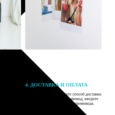
4. ДОСТАВКА И ОПЛАТА
той. После
Введите адрес и выберите способ доставки
 на email с
заказа. Если у вас есть промокод, введите
им заказ,
его в специальное поле для промокода.
мером для