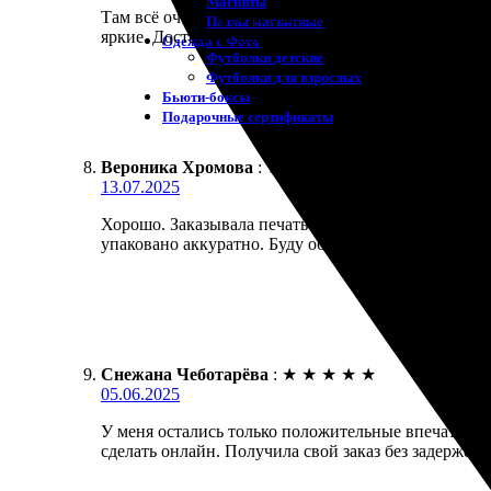
Магниты
Там всё очень просто. Заказал печать фотографий ч
Пазлы магнитные
яркие. Доставили вовремя, удобно, заказывал в пу
Одежда с Фото
Футболки детские
Футболки для взрослых
Бьюти-боксы
Подарочные сертификаты
Вероника Хромова
:
★
★
★
★
★
13.07.2025
Хорошо. Заказывала печать фотографий, всё пришло
упаковано аккуратно. Буду обращаться снова, инте
Снежана Чеботарёва
:
★
★
★
★
★
05.06.2025
У меня остались только положительные впечатления
сделать онлайн. Получила свой заказ без задержек,