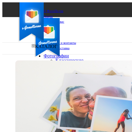
О ФотоПочте
Акции
Сделаем за вас
Бизнесу
FAQ
Франшиза
Поддержка и контакты
КАТАЛОГ
Оплата и доставка
Фотографии
Классические
фото
Ваш город:
10х10
10х15
Ваш регион доставки
13х18
15х15
Выберите из списка:
15х20
20х20
20х30
30х30
30х40
А4
Фото
в