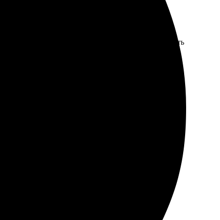
ные. Удобный сайт, легко выбрать размеры и оформить
 самых разных стилей. Доставили быстро, качество
ю всем!