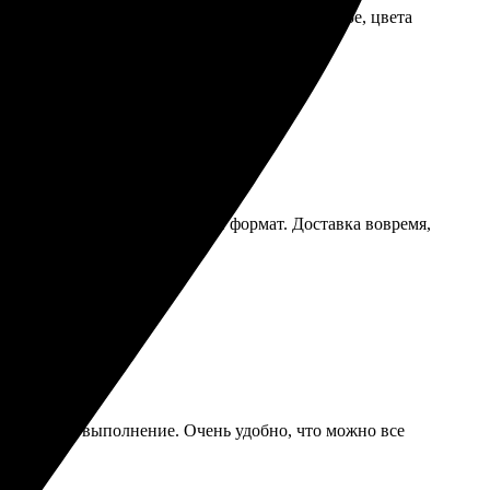
нятно на каждом шаге. Качество печати отличное, цвета
атать.
 прост, легко выбрать нужный формат. Доставка вовремя,
а и быстрое выполнение. Очень удобно, что можно все