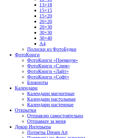
13×18
15×15
15×20
20×20
20×30
30×30
30×40
A4
Полоски из ФотоБудки
ФотоКниги
ФотоКниги «Премиум»
ФотоКниги «Слим»
ФотоКниги «Лайт»
ФотоКниги «Софт»
Блокноты
Календари
Календари магнитные
Календари настольные
Календари настенные
Открытки
Отправлю самостоятельно
Отправьте за меня
Декор Интерьера
Потреты Dream Art
Портреты по фото акрилом