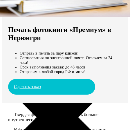
Не нашли Ваш город?
Мы доставляем по всему миру
Печать фотокниги «Премиум» в
Продолжить без города
Нерюнгри
Отправь в печать за пару кликов!
Согласования по электронной почте. Отвечаем за 24
часа!
Срок выполнения заказа: до 48 часов
Отправим в любой город РФ и мира!
Сделать заказ
— Твердая фотообложка, размер чуть больше
внутреннего блока.
— В фотокниге может быть от 20 до 100 страниц.