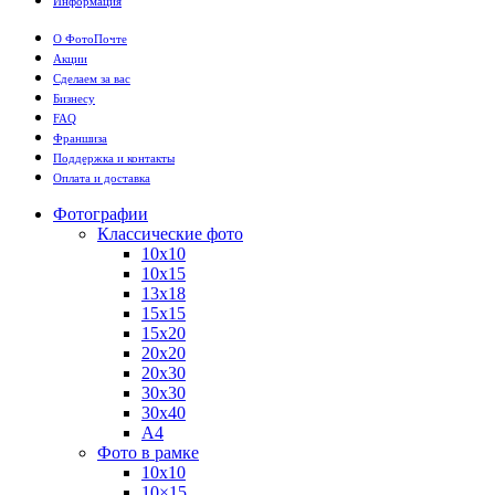
Информация
О ФотоПочте
Акции
Сделаем за вас
Бизнесу
FAQ
Франшиза
Поддержка и контакты
Оплата и доставка
Фотографии
Классические фото
10х10
10х15
13х18
15х15
15х20
20х20
20х30
30х30
30х40
А4
Фото в рамке
10х10
10×15