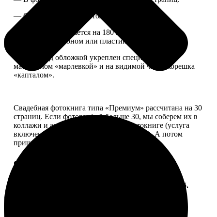
— Страницы плотные, толщина 1 мм.
— Книга раскрывается на 180 градусов, развороты
укреплены картоном или пластиком.
— Блок под обложкой укреплен специальным
материалом «марлевкой» и на видимой части корешка
«капталом».
Свадебная фотокнига типа «Премиум» рассчитана на 30
страниц. Если фотографий больше 30, мы соберем их в
коллажи и аккуратно разместим в фотокниге (услуга
включена, стоимость останется прежней). А потом
пришлем вам на согласование развороты.
Форматы и цены
Услуга
Цена, руб.
ФотоКнига "Премиум" 10x10
от 2490
ФотоКнига "Премиум" 10x15
от 2890