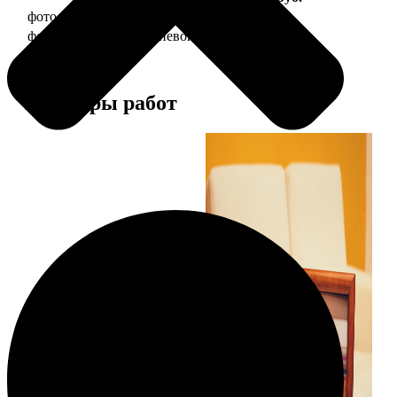
фото 10х15 в деревянной рамке
340
фото 10х15 в алюминиевой рамке
1490
Примеры работ