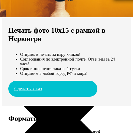
Не нашли Ваш город?
Мы доставляем по всему миру
Печать фото 10х15 с рамкой в
Продолжить без города
Нерюнгри
Отправь в печать за пару кликов!
Согласования по электронной почте. Отвечаем за 24
часа!
Срок выполнения заказа: 1 сутки
Отправим в любой город РФ и мира!
Сделать заказ
Форматы и цены
Услуга
Цена, руб.