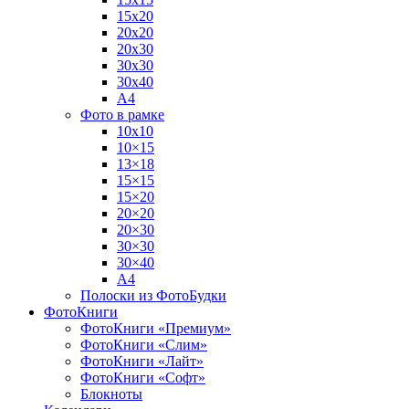
15х20
20х20
20х30
30х30
30х40
А4
Фото в рамке
10х10
10×15
13×18
15×15
15×20
20×20
20×30
30×30
30×40
A4
Полоски из ФотоБудки
ФотоКниги
ФотоКниги «Премиум»
ФотоКниги «Слим»
ФотоКниги «Лайт»
ФотоКниги «Софт»
Блокноты