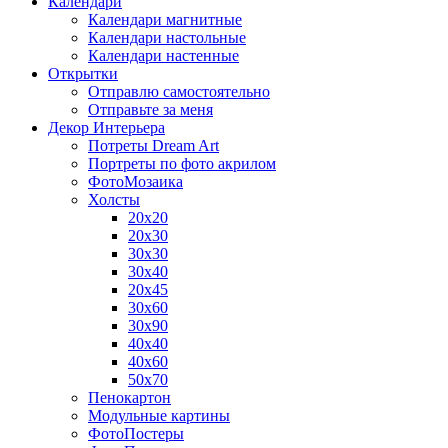
Календари
Календари магнитные
Календари настольные
Календари настенные
Открытки
Отправлю самостоятельно
Отправьте за меня
Декор Интерьера
Потреты Dream Art
Портреты по фото акрилом
ФотоМозаика
Холсты
20х20
20х30
30х30
30х40
20х45
30х60
30х90
40х40
40х60
50х70
Пенокартон
Модульные картины
ФотоПостеры