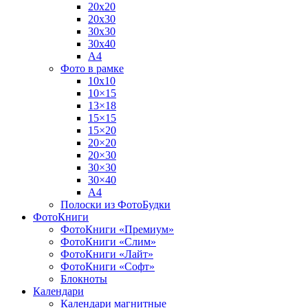
20х20
20х30
30х30
30х40
А4
Фото в рамке
10х10
10×15
13×18
15×15
15×20
20×20
20×30
30×30
30×40
A4
Полоски из ФотоБудки
ФотоКниги
ФотоКниги «Премиум»
ФотоКниги «Слим»
ФотоКниги «Лайт»
ФотоКниги «Софт»
Блокноты
Календари
Календари магнитные