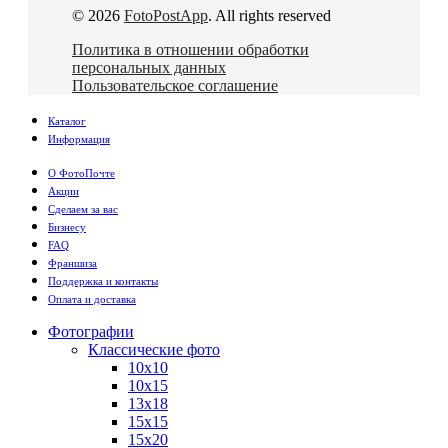
© 2026
FotoPostApp
. All rights reserved
Политика в отношении обработки
персональных данных
Пользовательское соглашение
Каталог
Информация
О ФотоПочте
Акции
Сделаем за вас
Бизнесу
FAQ
Франшиза
Поддержка и контакты
Оплата и доставка
Фотографии
Классические фото
10х10
10х15
13х18
15х15
15х20