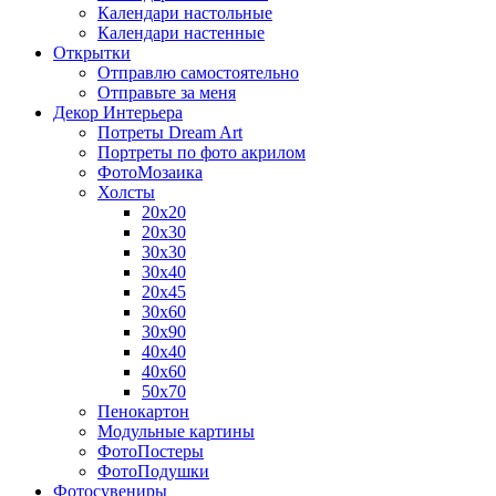
Календари настольные
Календари настенные
Открытки
Отправлю самостоятельно
Отправьте за меня
Декор Интерьера
Потреты Dream Art
Портреты по фото акрилом
ФотоМозаика
Холсты
20х20
20х30
30х30
30х40
20х45
30х60
30х90
40х40
40х60
50х70
Пенокартон
Модульные картины
ФотоПостеры
ФотоПодушки
Фотоcувениры