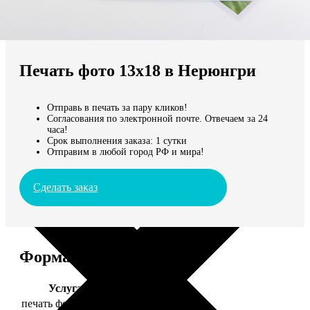
Не нашли Ваш город?
Мы доставляем по всему миру
Печать фото 13х18 в Нерюнгри
Продолжить без города
Отправь в печать за пару кликов!
Согласования по электронной почте. Отвечаем за 24
часа!
Срок выполнения заказа: 1 сутки
Отправим в любой город РФ и мира!
Сделать заказ
Форматы и цены
Услуга
Цена, руб.
печать фото 13х18
39