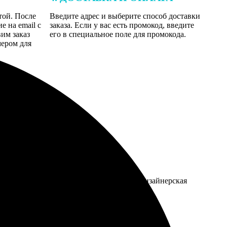
той. После
Введите адрес и выберите способ доставки
 на email с
заказа. Если у вас есть промокод, введите
вим заказ
его в специальное поле для промокода.
мером для
то немного "уплыло" за границу обреза, дизайнерская