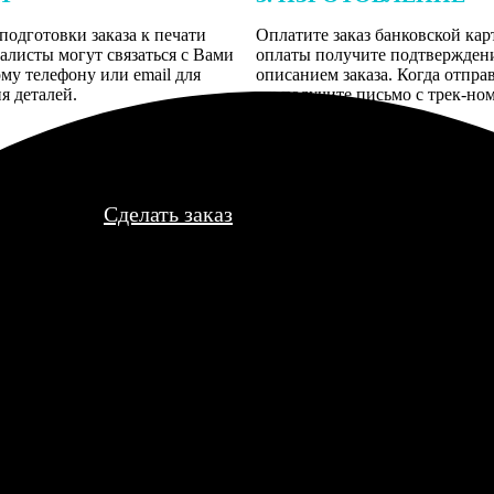
подготовки заказа к печати
Оплатите заказ банковской кар
алисты могут связаться с Вами
оплаты получите подтверждение
му телефону или email для
описанием заказа. Когда отпра
я деталей.
вы получите письмо с трек-но
отслеживания.
Сделать заказ
нный, страницы не отваливаются. Но есть один разворот, где фо