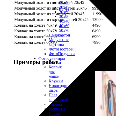
Модульный холст из пяти частей 20х45
7990
30х40
20х45
Модульный холст из шести частей 20х45
9990
30х60
Модульный холст из семи частей 20х45
11990
30х90
Модульный холст из восьми частей 20х45
13990
40х40
Коллаж на холсте 40х40
4490
40х60
50х70
Коллаж на холсте 50х70
6490
Пенокартон
Коллаж на холсте 60х60
6990
Модульные
Коллаж на холсте 60х90
7990
картины
ФотоПостеры
ФотоПодушки
Фотоcувениры
Примеры работ
Значки
Коврик
для
мыши
Кружки
Новогодние
шары
Пазл
картонный
Тарелки
Магниты
Пазлы