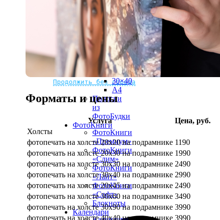
рамке
10х10
10×15
13×18
15×15
15×20
20×20
20×30
Не нашли Ваш город?
Мы доставляем по всему миру
30×30
30×40
Продолжить без города
A4
Форматы и цены
Полоски
из
ФотоБудки
Услуга
Цена, руб.
ФотоКниги
Холсты
ФотоКниги
«Премиум»
фотопечать на холсте 20х20 на подрамнике
1190
ФотоКниги
фотопечать на холсте 20х30 на подрамнике
1990
«Слим»
фотопечать на холсте 30х30 на подрамнике
2490
ФотоКниги
фотопечать на холсте 30х40 на подрамнике
2990
«Лайт»
фотопечать на холсте 20х45 на подрамнике
2490
ФотоКниги
«Софт»
фотопечать на холсте 30х60 на подрамнике
3490
Блокноты
фотопечать на холсте 30х90 на подрамнике
3990
Календари
фотопечать на холсте 40х40 на подрамнике
3990
Календари