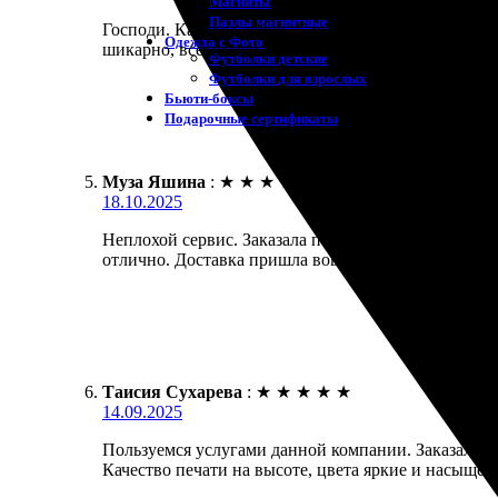
Магниты
Пазлы магнитные
Господи. Как же удобно! Сделала заказ на холсте. 
Одежда с Фото
шикарно, все детали четкие! Отличный способ сох
Футболки детские
Футболки для взрослых
Бьюти-боксы
Подарочные сертификаты
Муза Яшина
:
★
★
★
★
★
18.10.2025
Неплохой сервис. Заказала печать на холсте, все 
отлично. Доставка пришла вовремя, упаковано над
Таисия Сухарева
:
★
★
★
★
★
14.09.2025
Пользуемся услугами данной компании. Заказала печ
Качество печати на высоте, цвета яркие и насыще