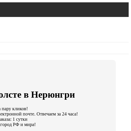
холсте в Нерюнгри
а пару кликов!
ектронной почте. Отвечаем за 24 часа!
каза: 1 сутки
город РФ и мира!