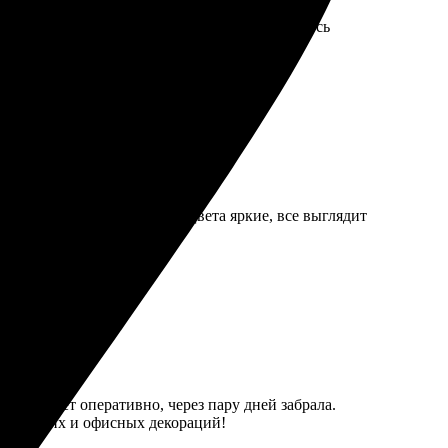
авка порадовала, упаковка надежная. Получилось
ощь. Качество впечатлило, цвета яркие, все выглядит
. Работает оперативно, через пару дней забрала.
я домашних и офисных декораций!