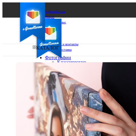
О ФотоПочте
Акции
Сделаем за вас
Бизнесу
FAQ
Франшиза
Поддержка и контакты
КАТАЛОГ
Оплата и доставка
Фотографии
Классические
фото
Ваш город:
10х10
10х15
Ваш регион доставки
13х18
15х15
Выберите из списка:
15х20
20х20
20х30
30х30
30х40
А4
Фото
в