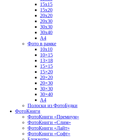
15х15
15х20
20х20
20х30
30х30
30х40
А4
Фото в рамке
10х10
10×15
13×18
15×15
15×20
20×20
20×30
30×30
30×40
A4
Полоски из ФотоБудки
ФотоКниги
ФотоКниги «Премиум»
ФотоКниги «Слим»
ФотоКниги «Лайт»
ФотоКниги «Софт»
Блокноты