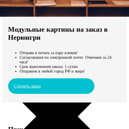
Не нашли Ваш город?
Мы доставляем по всему миру
Модульные картины на заказ в
Продолжить без города
Нерюнгри
Отправь в печать за пару кликов!
Согласования по электронной почте. Отвечаем за 24
часа!
Срок выполнения заказа: 1 сутки
Отправим в любой город РФ и мира!
Сделать заказ