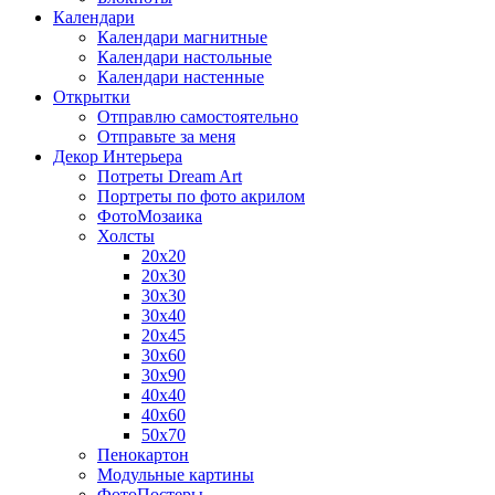
Календари
Календари магнитные
Календари настольные
Календари настенные
Открытки
Отправлю самостоятельно
Отправьте за меня
Декор Интерьера
Потреты Dream Art
Портреты по фото акрилом
ФотоМозаика
Холсты
20х20
20х30
30х30
30х40
20х45
30х60
30х90
40х40
40х60
50х70
Пенокартон
Модульные картины
ФотоПостеры