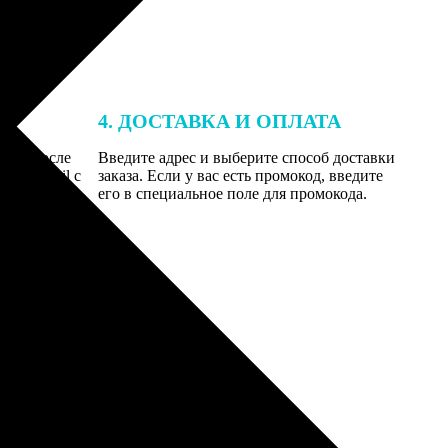
4. ДОСТАВКА И ОПЛАТА
той. После
Введите адрес и выберите способ доставки
 на email с
заказа. Если у вас есть промокод, введите
вим заказ
его в специальное поле для промокода.
мером для