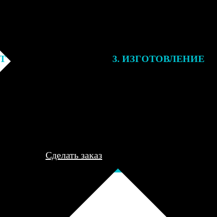
ЕТ
3. ИЗГОТОВЛЕНИЕ
подготовки заказа к печати
Оплатите заказ банковской кар
алисты могут связаться с Вами
оплаты получите подтверждение
му телефону или email для
описанием заказа. Когда отпра
я деталей.
вы получите письмо с трек-но
отслеживания.
Сделать заказ