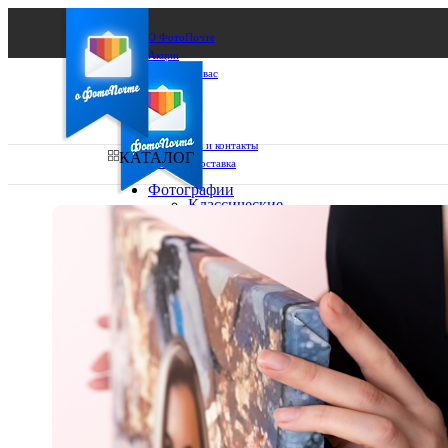
О ФотоПочте
Акции
Сделаем за вас
Бизнесу
FAQ
Франшиза
Поддержка и контакты
КАТАЛОГ
Оплата и доставка
Фотографии
Классические
фото
Ваш город:
10х10
10х15
Ваш регион доставки
13х18
15х15
Выберите из списка:
15х20
20х20
20х30
30х30
30х40
А4
Фото
в