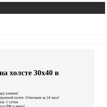
на холсте 30х40 в
ару кликов!
тронной почте. Отвечаем за 24 часа!
за: 1 сутки
род РФ и мира!