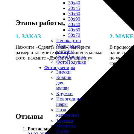
30х40
20х45
30х60
30х90
Этапы работы
40х40
40х60
50х70
1. ЗАКАЗ
2. МАК
Пенокартон
Модульные
Нажмите «Сделать заказ», выберите
В процессе 
картины
размер и загрузите фотографию/несколько
наши специ
ФотоПостеры
фото, нажмите «Добавить в корзину».
по указанно
ФотоПодушки
согласовани
Фотоcувениры
Значки
Коврик
для
мыши
Кружки
Новогодние
шары
Пазл
Отзывы
картонный
Тарелки
Магниты
Ростислава
:
Пазлы