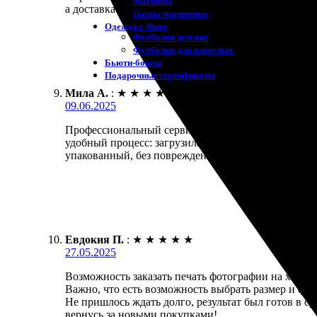
Магниты
а доставка пришла точно в срок. Качество печати н
Пазлы магнитные
Одежда с Фото
Футболки детские
Футболки для взрослых
Бьюти-боксы
Подарочные сертификаты
Мила А.
:
★
★
★
★
★
09.06.2025
Профессиональный сервис, который поддерживает от
удобный процесс: загрузила фото, выбрала размер,
упакованный, без повреждений. Цвета яркие и нас
Евдокия П.
:
★
★
★
★
★
27.05.2025
Возможность заказать печать фотографии на холст
Важно, что есть возможность выбрать размер и фор
Не пришлось ждать долго, результат был готов в с
вернусь за новыми покупками!