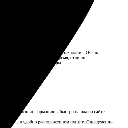
сталась довольна!
а холсте, и результат превзошёл ожидания. Очень
х проблем. Получила холст вовремя, отлично
нит качественные фотосувениры.
о удивила. Всю информацию я быстро нашла на сайте.
каз забрала в удобно расположенном пункте. Определенно