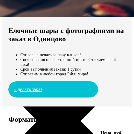
Не нашли Ваш город?
Мы доставляем по всему миру
Елочные шары с фотографиями на
Продолжить без города
заказ в Одинцово
Отправь в печать за пару кликов!
Согласования по электронной почте. Отвечаем за 24
часа!
Срок выполнения заказа: 1 сутки
Отправим в любой город РФ и мира!
Сделать заказ
Форматы и цены
Услуга
Цена, руб.