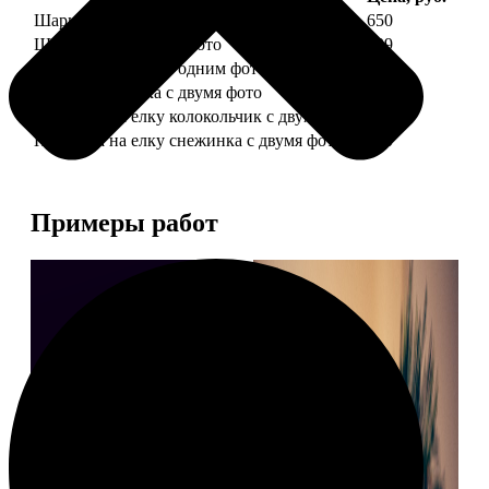
Шарик елочный с 1 фото
650
Шарик елочный с 2 фото
699
Шарик-шкатулка с одним фото
650
Шарик-шкатулка с двумя фото
699
Подвеска на елку колокольчик с двумя фото
590
Подвеска на елку снежинка с двумя фото
590
Примеры работ