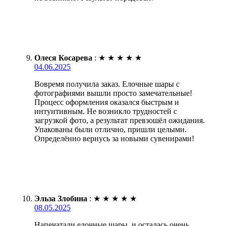
Олеся Косарева
:
★
★
★
★
★
04.06.2025
Вовремя получила заказ. Елочные шары с
фотографиями вышли просто замечательные!
Процесс оформления оказался быстрым и
интуитивным. Не возникло трудностей с
загрузкой фото, а результат превзошёл ожидания.
Упакованы были отлично, пришли целыми.
Определённо вернусь за новыми сувенирами!
Эльза Злобина
:
★
★
★
★
★
08.05.2025
Напечатали елочные шары, и осталась очень