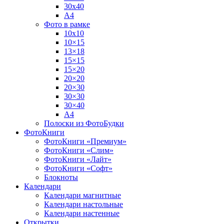
30х40
А4
Фото в рамке
10х10
10×15
13×18
15×15
15×20
20×20
20×30
30×30
30×40
A4
Полоски из ФотоБудки
ФотоКниги
ФотоКниги «Премиум»
ФотоКниги «Слим»
ФотоКниги «Лайт»
ФотоКниги «Софт»
Блокноты
Календари
Календари магнитные
Календари настольные
Календари настенные
Открытки