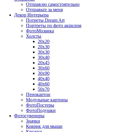
Отправлю самостоятельно
Отправьте за меня
Декор Интерьера
Потреты Dream Art
Портреты по фото акрилом
ФотоМозаика
Холсты
20х20
20х30
30х30
30х40
20х45
30х60
30х90
40х40
40х60
50х70
Пенокартон
Модульные картины
ФотоПостеры
ФотоПодушки
Фотоcувениры
Значки
Коврик для мыши
Кружки