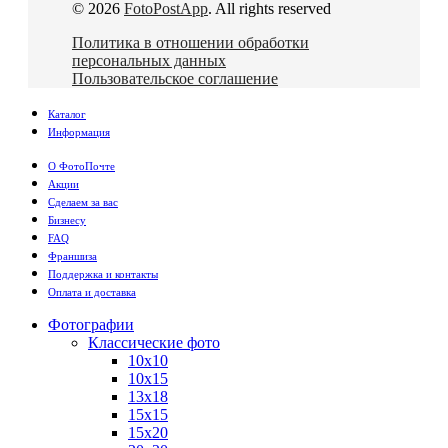
© 2026
FotoPostApp
. All rights reserved
Политика в отношении обработки
персональных данных
Пользовательское соглашение
Каталог
Информация
О ФотоПочте
Акции
Сделаем за вас
Бизнесу
FAQ
Франшиза
Поддержка и контакты
Оплата и доставка
Фотографии
Классические фото
10х10
10х15
13х18
15х15
15х20