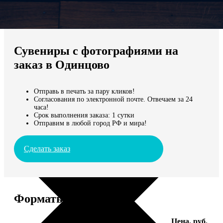
Не нашли Ваш город?
Мы доставляем по всему миру
Сувениры с фотографиями на
Продолжить без города
заказ в Одинцово
Отправь в печать за пару кликов!
Согласования по электронной почте. Отвечаем за 24
часа!
Срок выполнения заказа: 1 сутки
Отправим в любой город РФ и мира!
Сделать заказ
Форматы и цены
Услуга
Цена, руб.