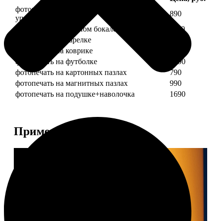
фотопечать на кружке + подарочная
890
упаковка
фотопечать на пивном бокале
1190
фотопечать на тарелке
1190
фотопечать на коврике
690
фотопечать на футболке
1490
фотопечать на картонных пазлах
790
фотопечать на магнитных пазлах
990
фотопечать на подушке+наволочка
1690
Примеры работ